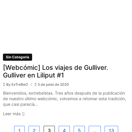
Sin Categoría
[Webcómic] Los viajes de Gulliver.
Gulliver en Liliput #1
By
ExTreBeO
5 de junio de 2020
Bienvenidos, extrebeístas. Tres años después de la publicación
de nuestro último webcómic, volvemos a retomar esta tradición,
que casi parecía...
Leer más
1
2
3
4
5
…
13