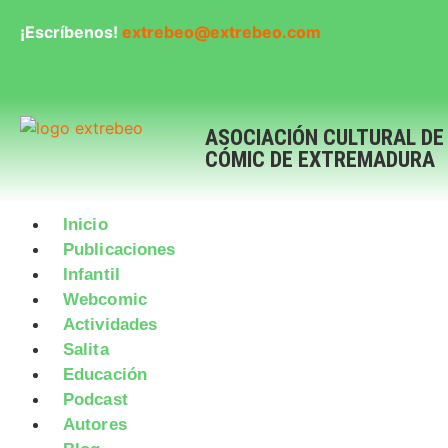
¡Escríbenos!
extrebeo@extrebeo.com
ASOCIACIÓN CULTURAL DE
CÓMIC DE EXTREMADURA
Inicio
Publicaciones
Infantil
Webcomic
Actividades
Salita
Educación
Podcast
Autores