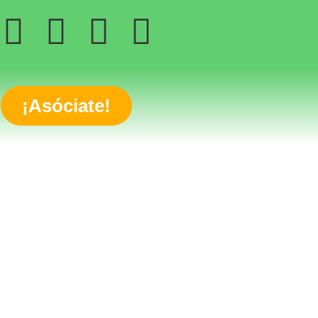
¡Asóciate!