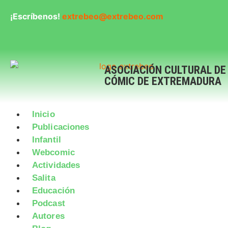
¡Escríbenos!
extrebeo@extrebeo.com
ASOCIACIÓN CULTURAL DE
CÓMIC DE EXTREMADURA
Inicio
Publicaciones
Infantil
Webcomic
Actividades
Salita
Educación
Podcast
Autores