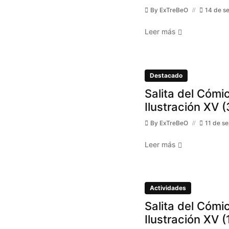
By
ExTreBeO
14 de s
Leer más
Destacado
Salita del Cómic
Ilustración XV (
By
ExTreBeO
11 de s
Leer más
Actividades
Salita del Cómic
Ilustración XV (