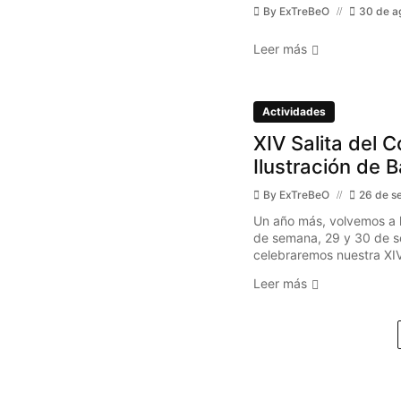
By
ExTreBeO
30 de a
Leer más
Actividades
XIV Salita del C
Ilustración de 
By
ExTreBeO
26 de s
Un año más, volvemos a l
de semana, 29 y 30 de s
celebraremos nuestra XIV 
Leer más