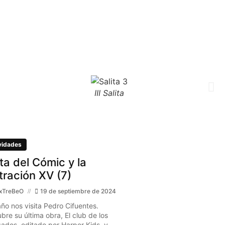
III Salita
vidades
ita del Cómic y la
stración XV (7)
xTreBeO
19 de septiembre de 2024
año nos visita Pedro Cifuentes.
bre su última obra, El club de los
gados, editado por Harper Kids, y...