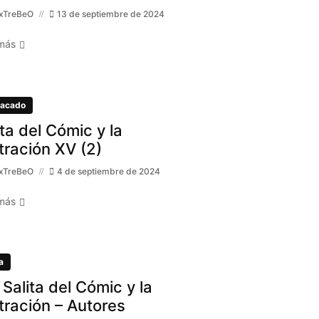
xTreBeO
13 de septiembre de 2024
más
acado
ita del Cómic y la
stración XV (2)
xTreBeO
4 de septiembre de 2024
más
a
 Salita del Cómic y la
stración – Autores