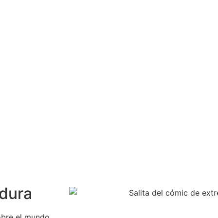
adura
obre el mundo