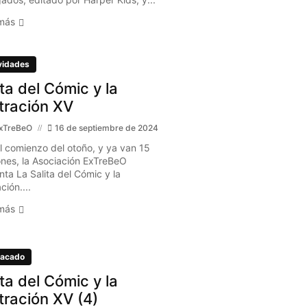
más
vidades
ita del Cómic y la
stración XV
xTreBeO
16 de septiembre de 2024
l comienzo del otoño, y ya van 15
ones, la Asociación ExTreBeO
nta La Salita del Cómic y la
ación....
más
acado
ita del Cómic y la
stración XV (4)