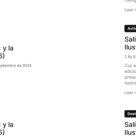
Leer 
Acti
Sal
Ilu
 y la
6)
By
E
Con e
eptiembre de 2024
edici
prese
Ilustr
Leer 
Dest
 y la
Sal
5)
Ilu