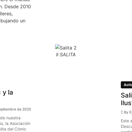
ón. Desde 2010
leres,
ibujando un
II SALITA
Acti
 y la
Sal
Ilu
eptiembre de 2025
By
E
 de nuestra
Este 
s, la Asociación
Descu
ita del Cómic
casti