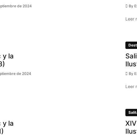
eptiembre de 2024
By
E
Leer 
Dest
 y la
Sal
3)
Ilu
eptiembre de 2024
By
E
Leer 
Salit
 y la
XIV
1)
Ilu