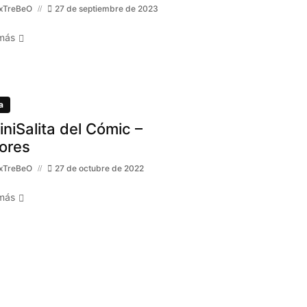
xTreBeO
27 de septiembre de 2023
más
a
MiniSalita del Cómic –
ores
xTreBeO
27 de octubre de 2022
más