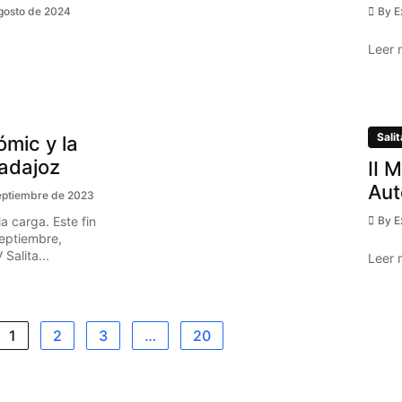
gosto de 2024
By
E
Leer 
Salit
ómic y la
Badajoz
II 
Aut
eptiembre de 2023
a carga. Este fin
By
E
eptiembre,
Salita...
Leer 
1
2
3
…
20