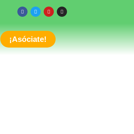
¡Asóciate!