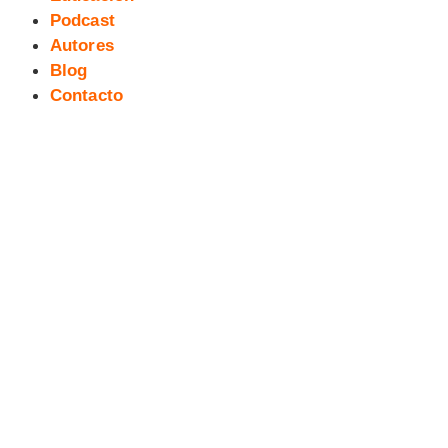
Podcast
Autores
Blog
Contacto
Salita del Cómic y la Ilustración
XV (4)