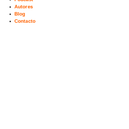
Autores
Blog
Contacto
[Webcómic] Los viajes de
Gulliver. Gulliver en Liliput #3