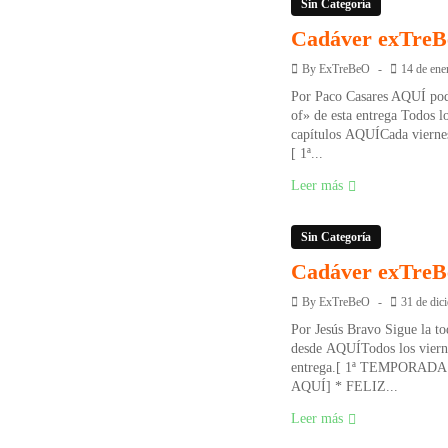
Sin Categoría
Cadáver exTre
By
ExTreBeO
14 de ene
Por Paco Casares AQUÍ pod
of» de esta entrega Todos l
capítulos AQUÍCada viernes
[ 1ª...
Leer más
Sin Categoría
Cadáver exTre
By
ExTreBeO
31 de dic
Por Jesús Bravo Sigue la to
desde AQUÍTodos los viern
entrega.[ 1ª TEMPORA
AQUÍ] * FELIZ...
Leer más