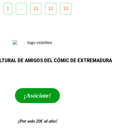
1
…
11
12
13
LTURAL DE AMIGOS DEL CÓMIC DE EXTREMADURA
extrebeo@extrebeo.com
¡Asóciate!
¡Por solo 20€ al año!