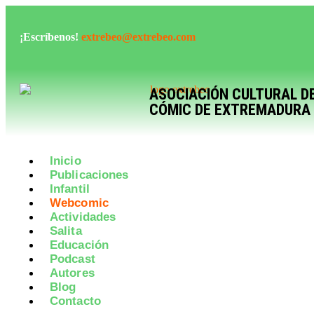
¡Escríbenos!
extrebeo@extrebeo.com
ASOCIACIÓN CULTURAL D
CÓMIC DE EXTREMADURA
Inicio
Publicaciones
Infantil
Webcomic
Actividades
Salita
Educación
Podcast
Autores
Blog
Contacto