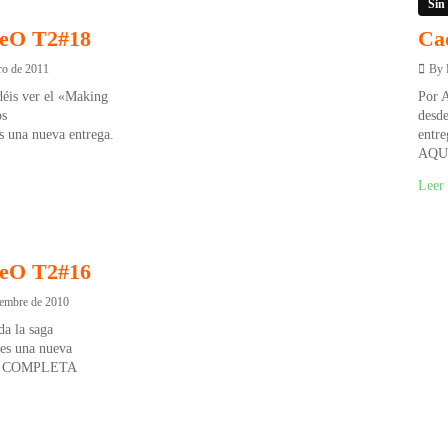
Sin
BeO T2#18
Ca
ro de 2011
By
éis ver el «Making
Por A
os
desd
 una nueva entrega.
entr
AQU
Leer
BeO T2#16
iembre de 2010
da la saga
es una nueva
DA COMPLETA