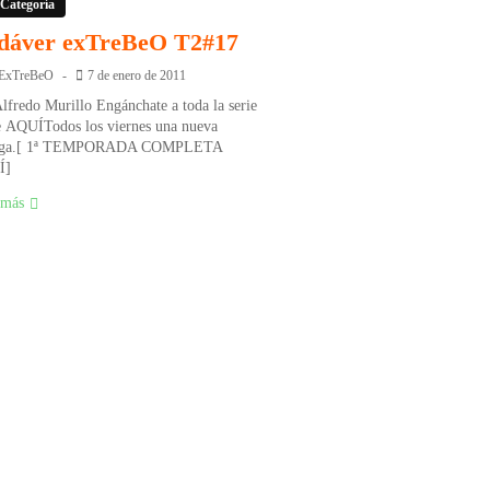
 Categoría
dáver exTreBeO T2#17
ExTreBeO
7 de enero de 2011
lfredo Murillo Engánchate a toda la serie
e AQUÍTodos los viernes una nueva
ega.[ 1ª TEMPORADA COMPLETA
Í]
 más