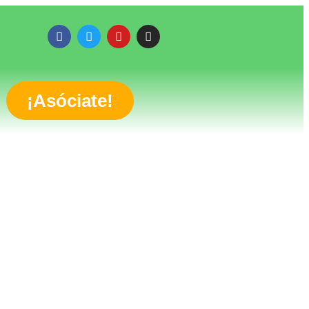
¡Asóciate!