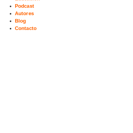
Podcast
Autores
Blog
Contacto
[Webcómic] Los viajes de
Gulliver. Gulliver en Liliput #20