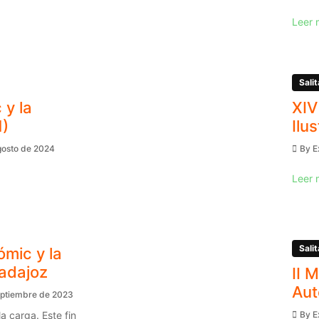
Leer 
Salit
 y la
XIV
1)
Ilu
gosto de 2024
By
E
Leer 
Salit
ómic y la
Badajoz
II 
Aut
eptiembre de 2023
a carga. Este fin
By
E