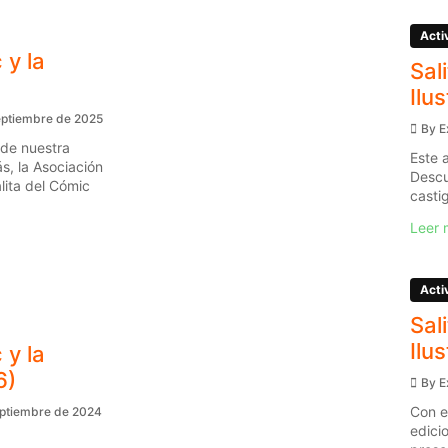
Acti
 y la
Sal
Ilu
eptiembre de 2025
By
E
 de nuestra
Este 
s, la Asociación
Descu
ita del Cómic
casti
Leer 
Acti
Sal
Ilu
 y la
6)
By
E
Con e
eptiembre de 2024
edici