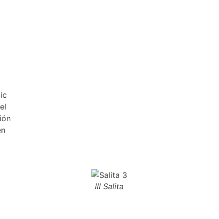
ic
el
ión
en
III Salita