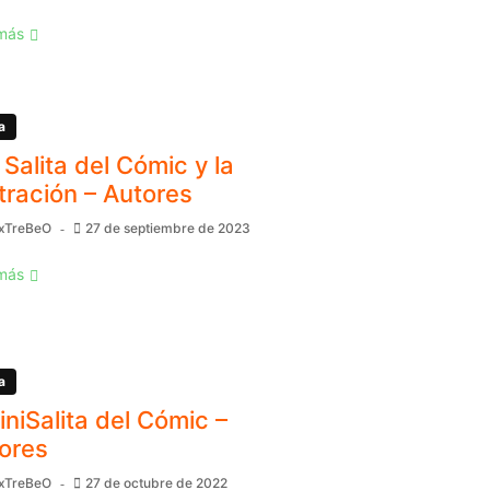
más
a
 Salita del Cómic y la
stración – Autores
xTreBeO
27 de septiembre de 2023
más
a
MiniSalita del Cómic –
ores
xTreBeO
27 de octubre de 2022