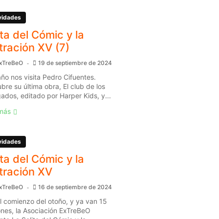
vidades
ita del Cómic y la
stración XV (7)
xTreBeO
19 de septiembre de 2024
año nos visita Pedro Cifuentes.
bre su última obra, El club de los
gados, editado por Harper Kids, y...
más
vidades
ita del Cómic y la
stración XV
xTreBeO
16 de septiembre de 2024
l comienzo del otoño, y ya van 15
ones, la Asociación ExTreBeO