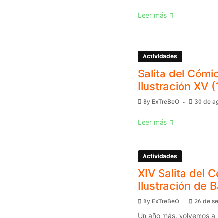
Leer más
Actividades
Salita del Cómic
Ilustración XV (
By
ExTreBeO
30 de a
Leer más
Actividades
XIV Salita del C
Ilustración de 
By
ExTreBeO
26 de s
Un año más, volvemos a l