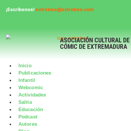
¡Escríbenos!
extrebeo@extrebeo.com
ASOCIACIÓN CULTURAL DE
CÓMIC DE EXTREMADURA
Inicio
Publicaciones
Infantil
Webcomic
Actividades
Salita
Educación
Podcast
Autores