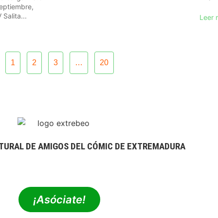
eptiembre,
Salita...
Leer 
1
2
3
…
20
TURAL DE AMIGOS DEL CÓMIC DE EXTREMADURA
extrebeo@extrebeo.com
¡Asóciate!