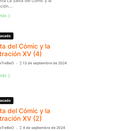
nta La Salita del Cómic y la
ación....
más
acado
ita del Cómic y la
stración XV (4)
xTreBeO
13 de septiembre de 2024
más
acado
ita del Cómic y la
stración XV (2)
xTreBeO
4 de septiembre de 2024