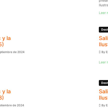
prese
Ilustr
Leer 
Dest
 y la
Sal
5)
Ilu
eptiembre de 2024
By
E
Leer 
Dest
 y la
Sal
3)
Ilu
eptiembre de 2024
By
E