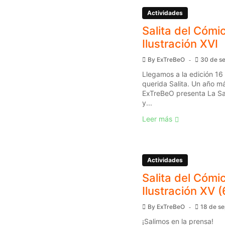
Actividades
Salita del Cómic
Ilustración XVI
By
ExTreBeO
30 de s
Llegamos a la edición 16
querida Salita. Un año má
ExTreBeO presenta La Sal
y...
Leer más
Actividades
Salita del Cómic
Ilustración XV (
By
ExTreBeO
18 de s
¡Salimos en la prensa!