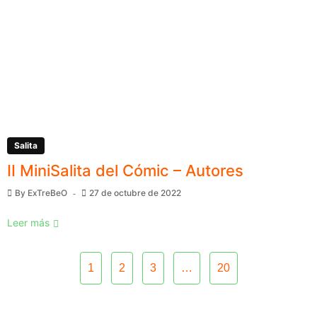
Salita
II MiniSalita del Cómic – Autores
By
ExTreBeO
27 de octubre de 2022
Leer más
1
2
3
…
20