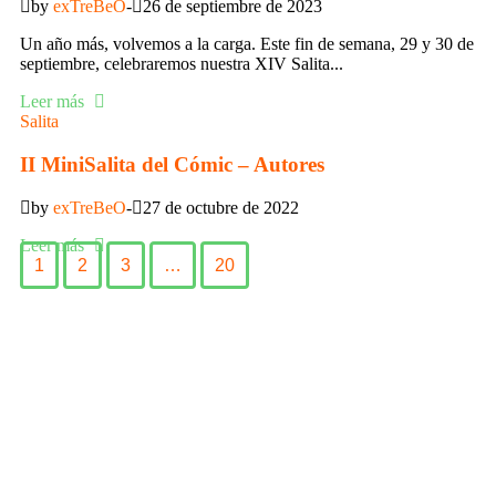
by
exTreBeO
26 de septiembre de 2023
Un año más, volvemos a la carga. Este fin de semana, 29 y 30 de
septiembre, celebraremos nuestra XIV Salita...
Leer más
Salita
II MiniSalita del Cómic – Autores
by
exTreBeO
27 de octubre de 2022
Leer más
1
2
3
…
20