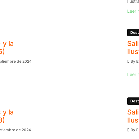
Ilustr
Leer 
Dest
 y la
Sal
5)
Ilu
eptiembre de 2024
By
E
Leer 
Dest
 y la
Sal
3)
Ilu
eptiembre de 2024
By
E