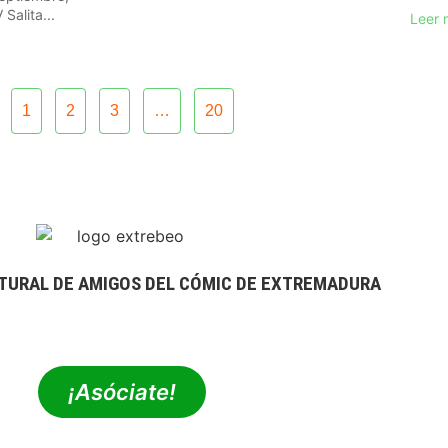
Salita...
Leer 
1
2
3
…
20
TURAL DE AMIGOS DEL CÓMIC DE EXTREMADURA
extrebeo@extrebeo.com
¡Asóciate!