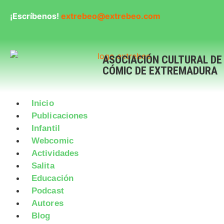
¡Escríbenos!
extrebeo@extrebeo.com
ASOCIACIÓN CULTURAL DE
CÓMIC DE EXTREMADURA
Inicio
Publicaciones
Infantil
Webcomic
Actividades
Salita
Educación
Podcast
Autores
Blog