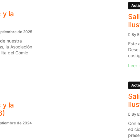
Acti
 y la
Sal
Ilu
eptiembre de 2025
By
E
 de nuestra
Este 
s, la Asociación
Descu
ita del Cómic
casti
Leer 
Acti
Sal
Ilu
 y la
6)
By
E
Con e
eptiembre de 2024
edici
prese