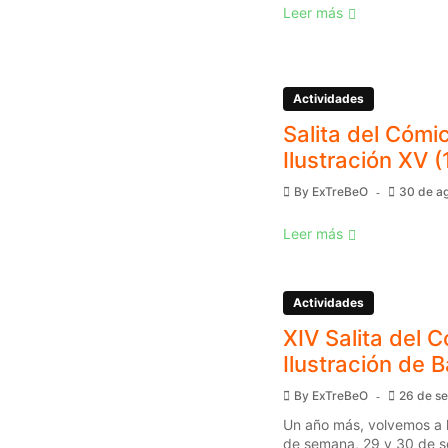
Leer más
Actividades
Salita del Cómic
Ilustración XV (
By
ExTreBeO
30 de a
Leer más
Actividades
XIV Salita del C
Ilustración de 
By
ExTreBeO
26 de s
Un año más, volvemos a l
de semana, 29 y 30 de s