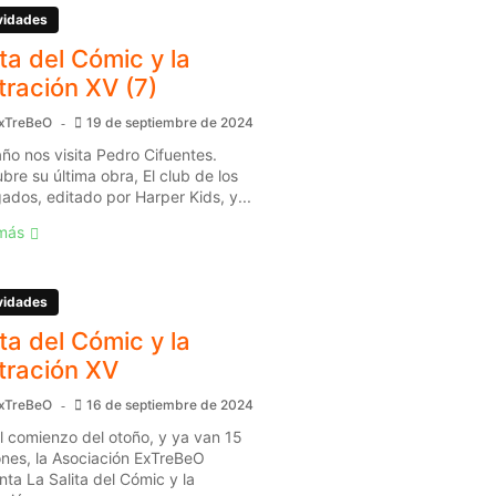
vidades
ita del Cómic y la
stración XV (7)
xTreBeO
19 de septiembre de 2024
año nos visita Pedro Cifuentes.
bre su última obra, El club de los
gados, editado por Harper Kids, y...
más
vidades
ita del Cómic y la
stración XV
xTreBeO
16 de septiembre de 2024
l comienzo del otoño, y ya van 15
ones, la Asociación ExTreBeO
nta La Salita del Cómic y la