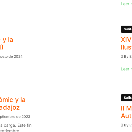
Leer 
Salit
 y la
XIV
1)
Ilu
gosto de 2024
By
E
Leer 
Salit
ómic y la
Badajoz
II 
Aut
eptiembre de 2023
a carga. Este fin
By
E
eptiembre,