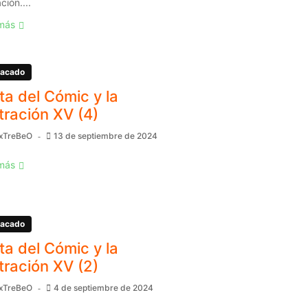
ación....
más
acado
ita del Cómic y la
stración XV (4)
xTreBeO
13 de septiembre de 2024
más
acado
ita del Cómic y la
stración XV (2)
xTreBeO
4 de septiembre de 2024