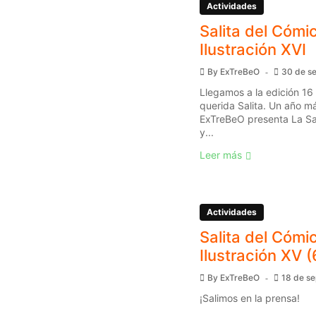
Actividades
Salita del Cómic
Ilustración XVI
By
ExTreBeO
30 de s
Llegamos a la edición 16
querida Salita. Un año má
ExTreBeO presenta La Sal
y...
Leer más
Actividades
Salita del Cómic
Ilustración XV (
By
ExTreBeO
18 de s
¡Salimos en la prensa!