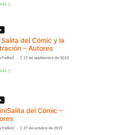
más
a
 Salita del Cómic y la
stración – Autores
xTreBeO
27 de septiembre de 2023
más
a
MiniSalita del Cómic –
ores
xTreBeO
27 de octubre de 2022