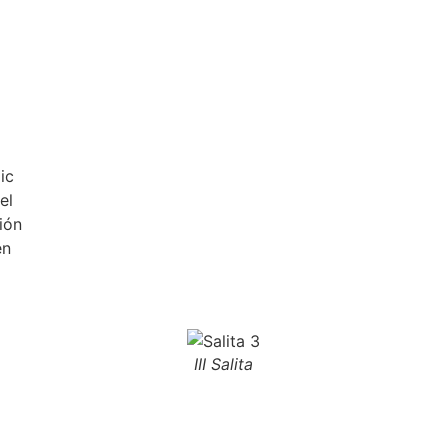
ic
el
ión
en
III Salita