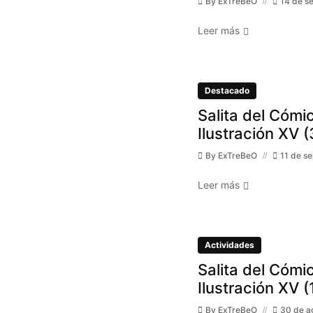
By
ExTreBeO
14 de s
Leer más
Destacado
Salita del Cómic
Ilustración XV (
By
ExTreBeO
11 de s
Leer más
Actividades
Salita del Cómic
Ilustración XV (
By
ExTreBeO
30 de a