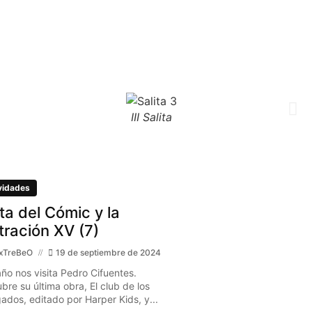
III Salita
vidades
ita del Cómic y la
stración XV (7)
xTreBeO
19 de septiembre de 2024
año nos visita Pedro Cifuentes.
bre su última obra, El club de los
gados, editado por Harper Kids, y...