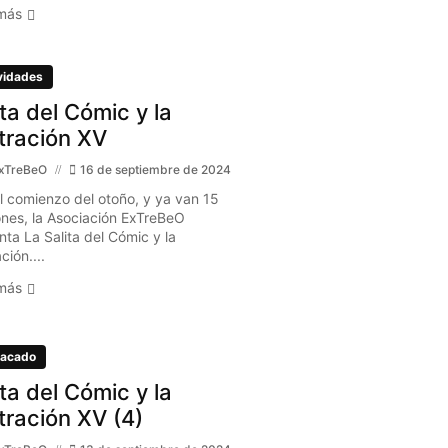
más
vidades
ita del Cómic y la
stración XV
xTreBeO
16 de septiembre de 2024
l comienzo del otoño, y ya van 15
ones, la Asociación ExTreBeO
nta La Salita del Cómic y la
ación....
más
acado
ita del Cómic y la
stración XV (4)