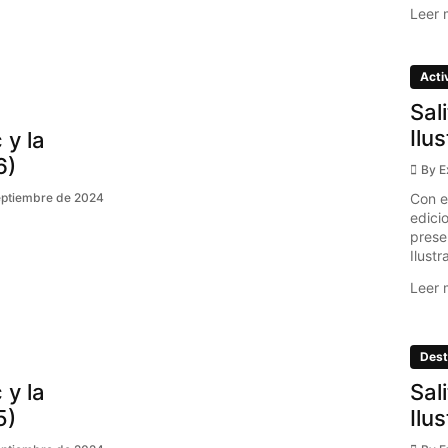
Leer 
Acti
Sal
Ilu
 y la
6)
By
E
Con e
eptiembre de 2024
edici
prese
Ilustr
Leer 
Dest
 y la
Sal
5)
Ilu