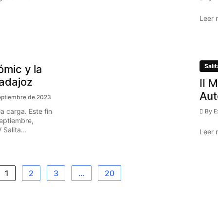
Leer 
Salit
ómic y la
Badajoz
II 
Aut
eptiembre de 2023
a carga. Este fin
By
E
eptiembre,
Salita...
Leer 
1
2
3
…
20