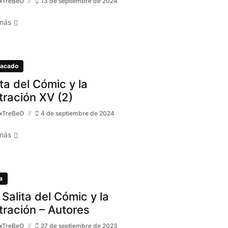
xTreBeO
13 de septiembre de 2024
más
acado
ita del Cómic y la
stración XV (2)
xTreBeO
4 de septiembre de 2024
más
a
 Salita del Cómic y la
stración – Autores
xTreBeO
27 de septiembre de 2023