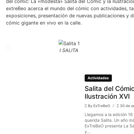
del cómic: La «modesta» Salita del Cómic y la Ilustraci
extreBeo acerca el mundo del cómic con actividades, tal
exposiciones, presentación de nuevas publicaciones y d
cómic gigante en vivo en la calle.
I SALITA
Actividades
Salita del Cómic
Ilustración XVI
By
ExTreBeO
30 de s
Llegamos a la edición 16
querida Salita. Un año má
ExTreBeO presenta La Sal
y...