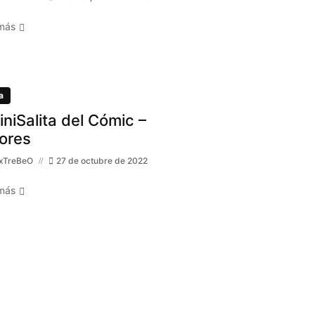
más
a
MiniSalita del Cómic –
ores
xTreBeO
27 de octubre de 2022
más