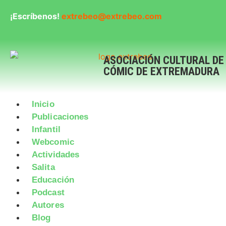
¡Escríbenos!
extrebeo@extrebeo.com
ASOCIACIÓN CULTURAL DE
CÓMIC DE EXTREMADURA
Inicio
Publicaciones
Infantil
Webcomic
Actividades
Salita
Educación
Podcast
Autores
Blog