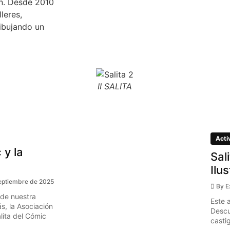
ón. Desde 2010
leres,
ibujando un
II SALITA
Acti
 y la
Sal
Ilu
eptiembre de 2025
By
E
 de nuestra
Este 
s, la Asociación
Descu
ita del Cómic
casti