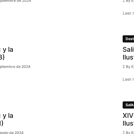
eptiembre de 2024
By
E
Leer 
Dest
 y la
Sal
3)
Ilu
eptiembre de 2024
By
E
Leer 
Salit
 y la
XIV
1)
Ilu
gosto de 2024
By
E