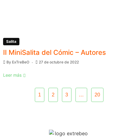
Salita
II MiniSalita del Cómic – Autores
By
ExTreBeO
27 de octubre de 2022
Leer más
1
2
3
…
20