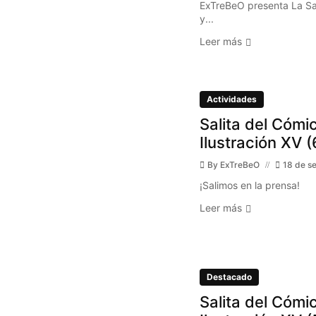
ExTreBeO presenta La Sal
y...
Leer más
Actividades
Salita del Cómic
Ilustración XV (
By
ExTreBeO
18 de s
¡Salimos en la prensa!
Leer más
Destacado
Salita del Cómic