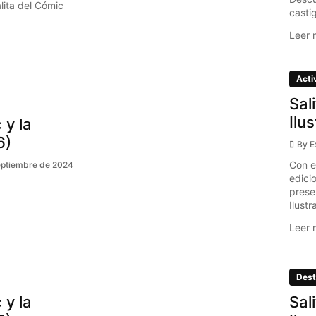
ita del Cómic
casti
Leer 
Acti
Sal
Ilu
 y la
6)
By
E
Con e
eptiembre de 2024
edici
prese
Ilustr
Leer 
Dest
 y la
Sal