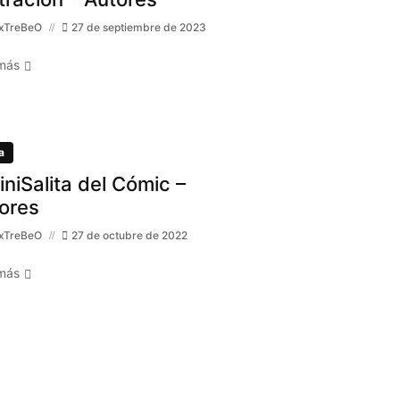
xTreBeO
27 de septiembre de 2023
más
a
MiniSalita del Cómic –
ores
xTreBeO
27 de octubre de 2022
más