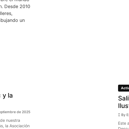
ón. Desde 2010
leres,
ibujando un
Acti
 y la
Sal
Ilu
eptiembre de 2025
By
E
 de nuestra
Este 
s, la Asociación
Descu