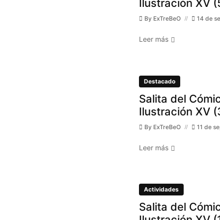
Ilustración XV (
By
ExTreBeO
14 de s
Leer más
Destacado
Salita del Cómic
Ilustración XV (
By
ExTreBeO
11 de s
Leer más
Actividades
Salita del Cómic
Ilustración XV (