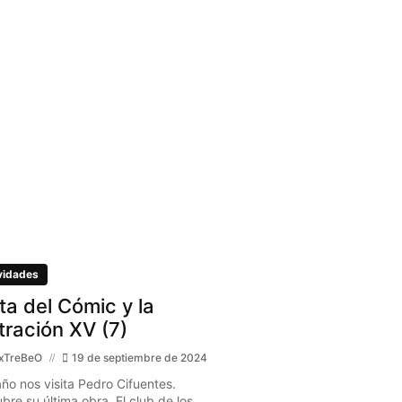
I
vidades
ita del Cómic y la
stración XV (7)
xTreBeO
19 de septiembre de 2024
año nos visita Pedro Cifuentes.
bre su última obra, El club de los