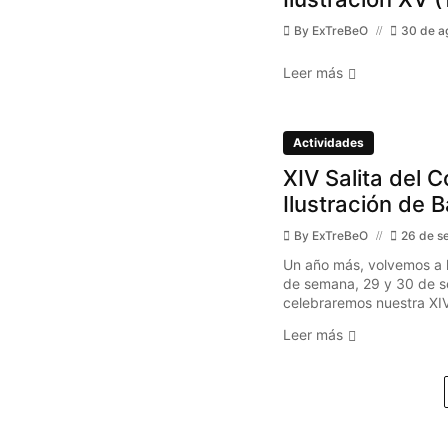
By
ExTreBeO
30 de a
Leer más
Actividades
XIV Salita del C
Ilustración de 
By
ExTreBeO
26 de s
Un año más, volvemos a l
de semana, 29 y 30 de s
celebraremos nuestra XIV 
Leer más