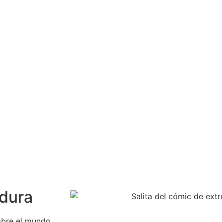
adura
obre el mundo