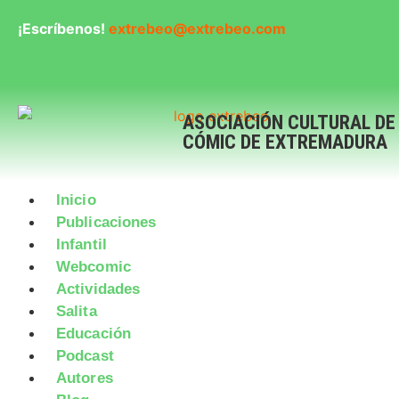
¡Escríbenos!
extrebeo@extrebeo.com
ASOCIACIÓN CULTURAL DE
CÓMIC DE EXTREMADURA
Inicio
Publicaciones
Infantil
Webcomic
Actividades
Salita
Educación
Podcast
Autores