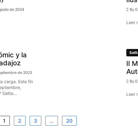
gosto de 2024
By
E
Leer 
Salit
ómic y la
Badajoz
II 
Aut
eptiembre de 2023
a carga. Este fin
By
E
eptiembre,
Salita...
Leer 
1
2
3
…
20