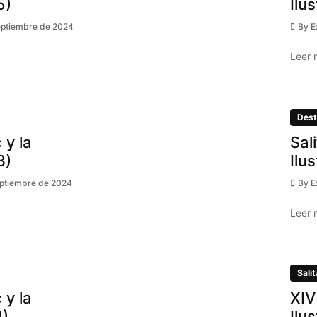
5)
Ilu
eptiembre de 2024
By
E
Leer 
Dest
 y la
Sal
3)
Ilu
eptiembre de 2024
By
E
Leer 
Salit
 y la
XIV
1)
Ilu