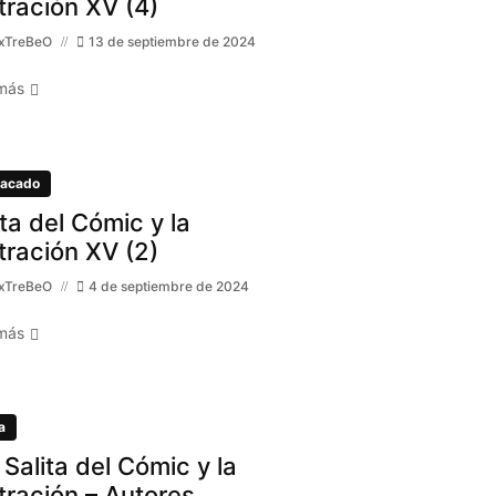
stración XV (4)
xTreBeO
13 de septiembre de 2024
más
acado
ita del Cómic y la
stración XV (2)
xTreBeO
4 de septiembre de 2024
más
a
 Salita del Cómic y la
stración – Autores