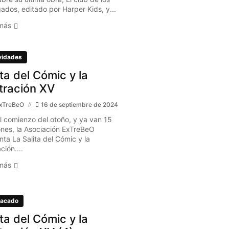
gados, editado por Harper Kids, y...
más
vidades
ita del Cómic y la
stración XV
xTreBeO
16 de septiembre de 2024
l comienzo del otoño, y ya van 15
ones, la Asociación ExTreBeO
nta La Salita del Cómic y la
ación....
más
acado
ita del Cómic y la