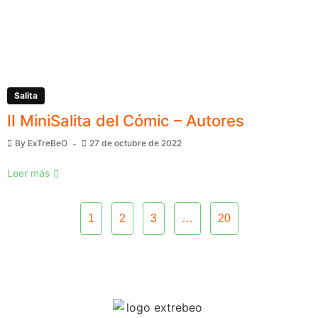
Salita
II MiniSalita del Cómic – Autores
By
ExTreBeO
27 de octubre de 2022
Leer más
1
2
3
…
20