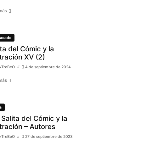
más
acado
ita del Cómic y la
stración XV (2)
xTreBeO
4 de septiembre de 2024
más
a
 Salita del Cómic y la
stración – Autores
xTreBeO
27 de septiembre de 2023