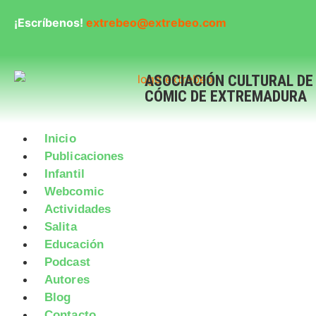
¡Escríbenos!
extrebeo@extrebeo.com
ASOCIACIÓN CULTURAL DE
CÓMIC DE EXTREMADURA
Inicio
Publicaciones
Infantil
Webcomic
Actividades
Salita
Educación
Podcast
Autores
Blog
Contacto