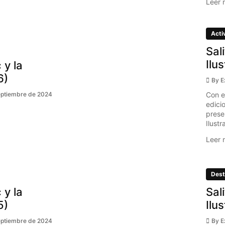
Leer 
Acti
Sal
Ilu
 y la
6)
By
E
Con e
eptiembre de 2024
edici
prese
Ilustr
Leer 
Dest
 y la
Sal
5)
Ilu
eptiembre de 2024
By
E