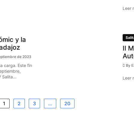
Leer 
Salit
ómic y la
Badajoz
II 
Aut
eptiembre de 2023
a carga. Este fin
By
E
eptiembre,
Salita...
Leer 
1
2
3
…
20