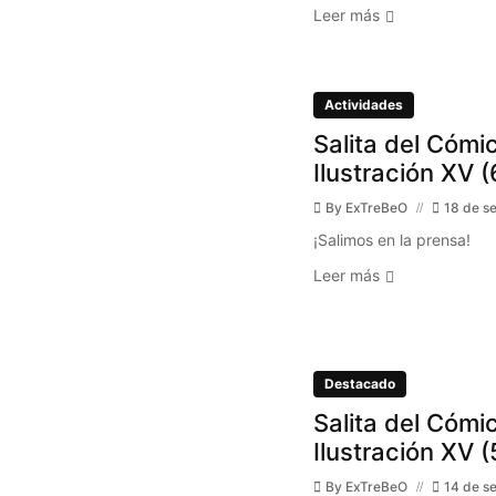
Leer más
Actividades
Salita del Cómic
Ilustración XV (
By
ExTreBeO
18 de s
¡Salimos en la prensa!
Leer más
Destacado
Salita del Cómic
Ilustración XV (
By
ExTreBeO
14 de s