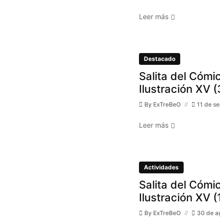
Leer más
Destacado
Salita del Cómic
Ilustración XV (
By
ExTreBeO
11 de s
Leer más
Actividades
Salita del Cómic
Ilustración XV (
By
ExTreBeO
30 de a