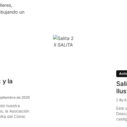
leres,
ibujando un
II SALITA
Acti
 y la
Sal
Ilu
eptiembre de 2025
By
E
 de nuestra
Este 
s, la Asociación
Descu
ita del Cómic
casti