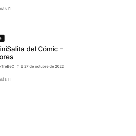
más
a
MiniSalita del Cómic –
ores
xTreBeO
27 de octubre de 2022
más