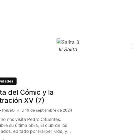
III Salita
vidades
ita del Cómic y la
stración XV (7)
xTreBeO
19 de septiembre de 2024
año nos visita Pedro Cifuentes.
bre su última obra, El club de los
gados, editado por Harper Kids, y...