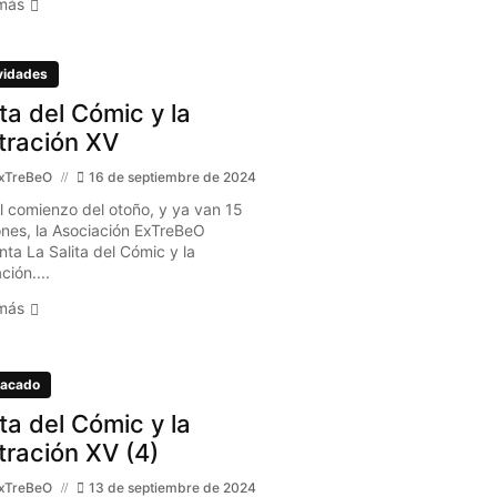
más
vidades
ita del Cómic y la
stración XV
xTreBeO
16 de septiembre de 2024
l comienzo del otoño, y ya van 15
ones, la Asociación ExTreBeO
nta La Salita del Cómic y la
ación....
más
acado
ita del Cómic y la
stración XV (4)
xTreBeO
13 de septiembre de 2024