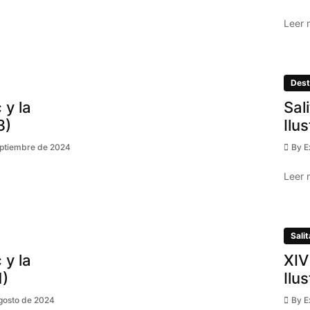
Leer 
Dest
 y la
Sal
3)
Ilu
eptiembre de 2024
By
E
Leer 
Salit
 y la
XIV
1)
Ilu
gosto de 2024
By
E