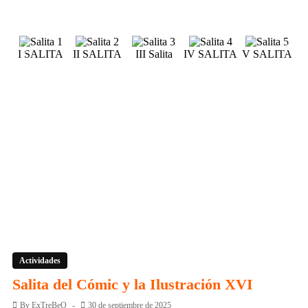
I SALITA
II SALITA
III Salita
IV SALITA
V SALITA
V
Actividades
Salita del Cómic y la Ilustración XVI
By
ExTreBeO
30 de septiembre de 2025