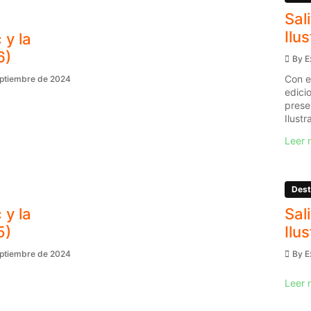
Sal
Ilu
 y la
6)
By
E
Con e
eptiembre de 2024
edici
prese
Ilustr
Leer 
Dest
 y la
Sal
5)
Ilu
eptiembre de 2024
By
E
Leer 