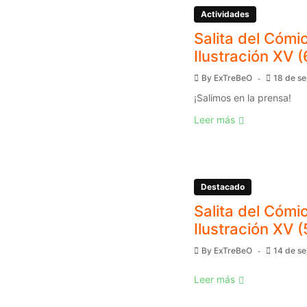
Actividades
Salita del Cómic
Ilustración XV (
By
ExTreBeO
18 de s
¡Salimos en la prensa!
Leer más
Destacado
Salita del Cómic
Ilustración XV (
By
ExTreBeO
14 de s
Leer más