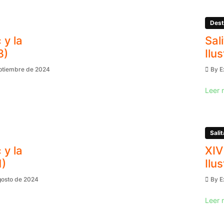
Dest
 y la
Sal
3)
Ilu
eptiembre de 2024
By
E
Leer 
Salit
 y la
XIV
1)
Ilu
gosto de 2024
By
E
Leer 