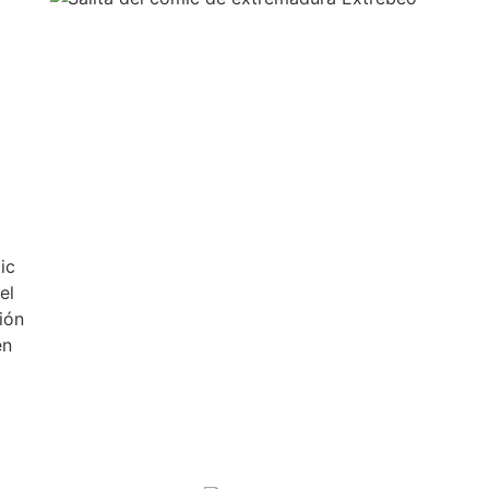
ic
el
ión
en