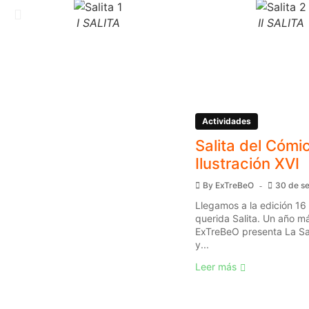
I SALITA
II SALITA
Actividades
Salita del Cómic
Ilustración XVI
By
ExTreBeO
30 de s
Llegamos a la edición 16
querida Salita. Un año má
ExTreBeO presenta La Sal
y...
Leer más