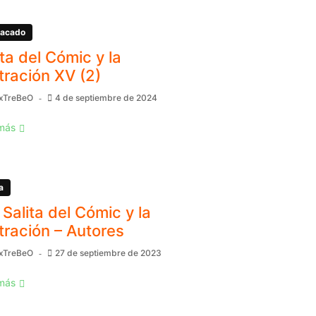
acado
ita del Cómic y la
stración XV (2)
xTreBeO
4 de septiembre de 2024
más
a
 Salita del Cómic y la
stración – Autores
xTreBeO
27 de septiembre de 2023
más