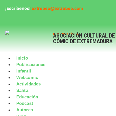
¡Escríbenos!
extrebeo@extrebeo.com
ASOCIACIÓN CULTURAL DE
CÓMIC DE EXTREMADURA
Inicio
Publicaciones
Infantil
Webcomic
Actividades
Salita
Educación
Podcast
Autores