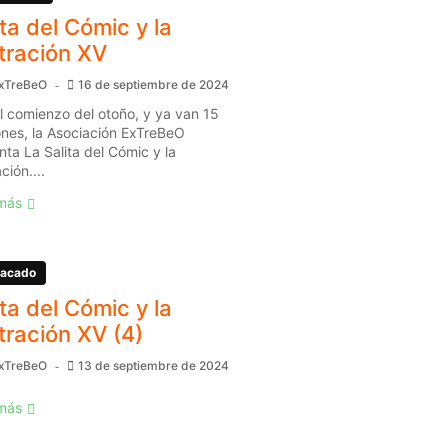
ita del Cómic y la
stración XV
xTreBeO
16 de septiembre de 2024
l comienzo del otoño, y ya van 15
ones, la Asociación ExTreBeO
nta La Salita del Cómic y la
ación....
más
acado
ita del Cómic y la
stración XV (4)
xTreBeO
13 de septiembre de 2024
más