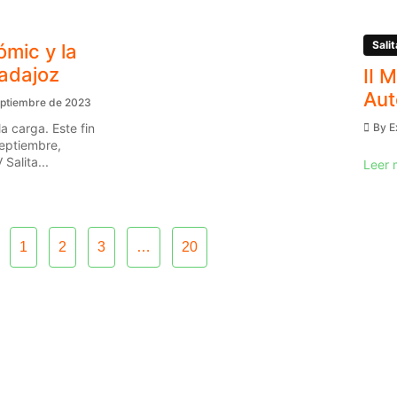
Salit
ómic y la
Badajoz
II 
Aut
eptiembre de 2023
a carga. Este fin
By
E
eptiembre,
Salita...
Leer 
1
2
3
…
20