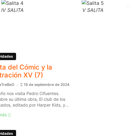
IV SALITA
V SALITA
vidades
ita del Cómic y la
stración XV (7)
xTreBeO
19 de septiembre de 2024
año nos visita Pedro Cifuentes.
bre su última obra, El club de los
gados, editado por Harper Kids, y...
más
vidades