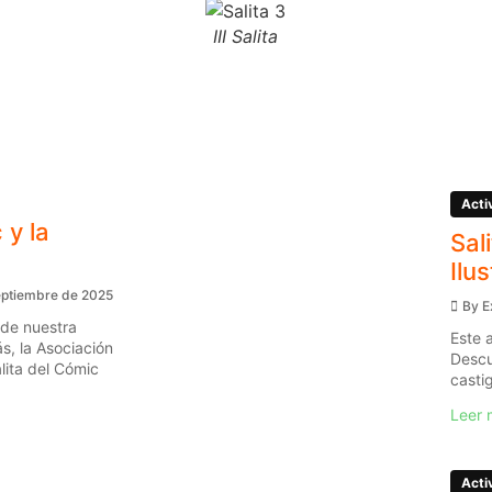
III Salita
Acti
 y la
Sal
Ilu
eptiembre de 2025
By
E
 de nuestra
Este 
s, la Asociación
Descu
ita del Cómic
casti
Leer 
Acti