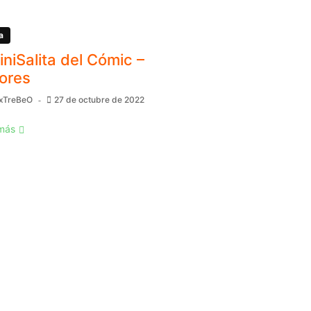
a
MiniSalita del Cómic –
ores
xTreBeO
27 de octubre de 2022
más