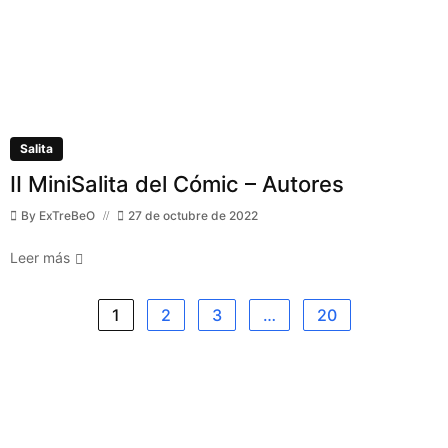
Salita
II MiniSalita del Cómic – Autores
By
ExTreBeO
27 de octubre de 2022
Leer más
1
2
3
…
20