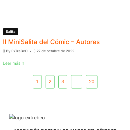
Salita
II MiniSalita del Cómic – Autores
By
ExTreBeO
27 de octubre de 2022
Leer más
1
2
3
…
20