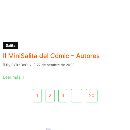
Salita
II MiniSalita del Cómic – Autores
By
ExTreBeO
27 de octubre de 2022
Leer más
1
2
3
…
20