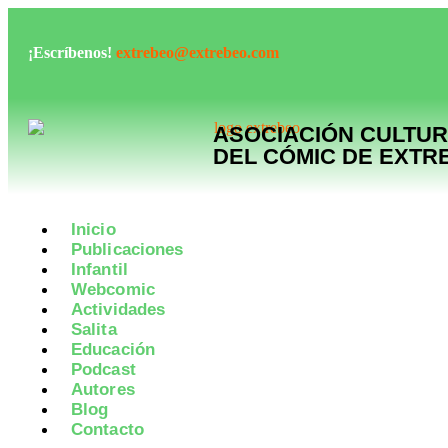
¡Escríbenos!
extrebeo@extrebeo.com
ASOCIACIÓN CULTUR
DEL CÓMIC DE EXT
Inicio
Publicaciones
Infantil
Webcomic
Actividades
Salita
Educación
Podcast
Autores
Blog
Contacto