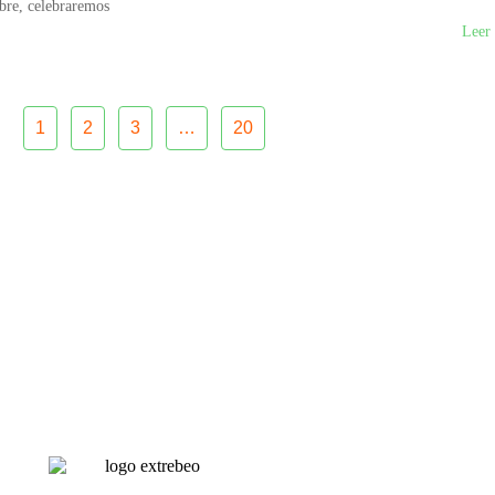
bre, celebraremos
Leer
1
2
3
…
20