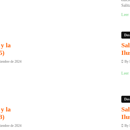
Salit
Leer
Des
y la
Sal
5)
Ilu
tiembre de 2024
By
Leer
Des
y la
Sal
3)
Ilu
tiembre de 2024
By