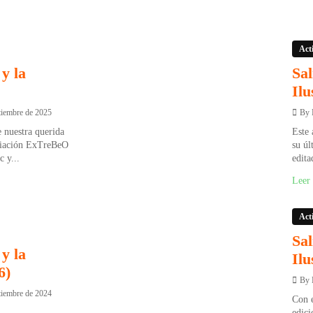
Act
y la
Sal
Ilu
tiembre de 2025
By
 nuestra querida
Este 
ociación ExTreBeO
su úl
 y...
edita
Leer
Act
Sal
y la
Ilu
6)
By
tiembre de 2024
Con e
edici