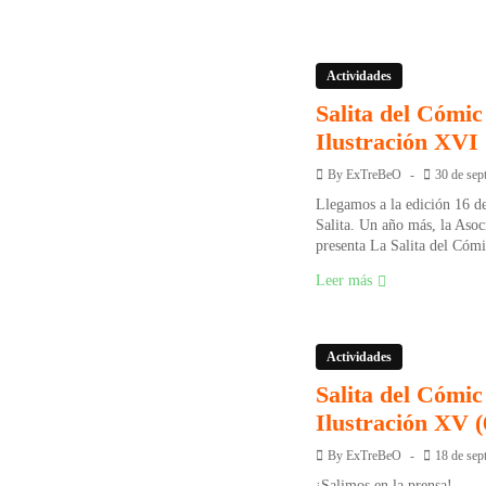
Actividades
Salita del Cómic 
Ilustración XVI
By
ExTreBeO
30 de sep
Llegamos a la edición 16 de
Salita. Un año más, la As
presenta La Salita del Cómic
Leer más
Actividades
Salita del Cómic 
Ilustración XV (
By
ExTreBeO
18 de sep
¡Salimos en la prensa!