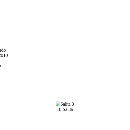
undo
 2010
n
III Salita