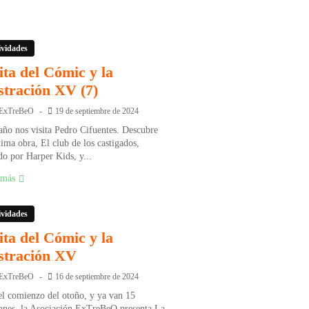
ividades
ita del Cómic y la
stración XV (7)
ExTreBeO
19 de septiembre de 2024
año nos visita Pedro Cifuentes. Descubre
tima obra, El club de los castigados,
do por Harper Kids, y...
 más
ividades
ita del Cómic y la
stración XV
ExTreBeO
16 de septiembre de 2024
l comienzo del otoño, y ya van 15
ones, la Asociación ExTreBeO presenta La