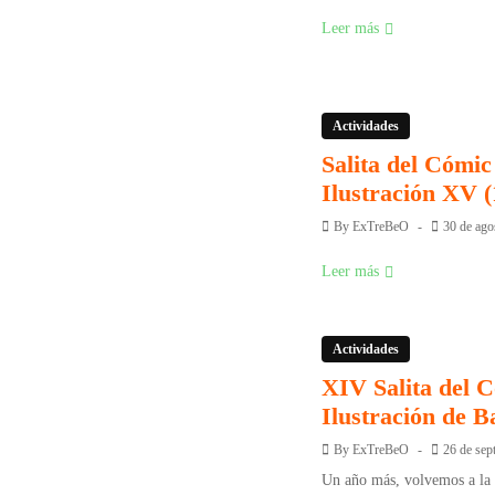
Leer más
Actividades
Salita del Cómic 
Ilustración XV (
By
ExTreBeO
30 de ago
Leer más
Actividades
XIV Salita del C
Ilustración de B
By
ExTreBeO
26 de sep
Un año más, volvemos a la c