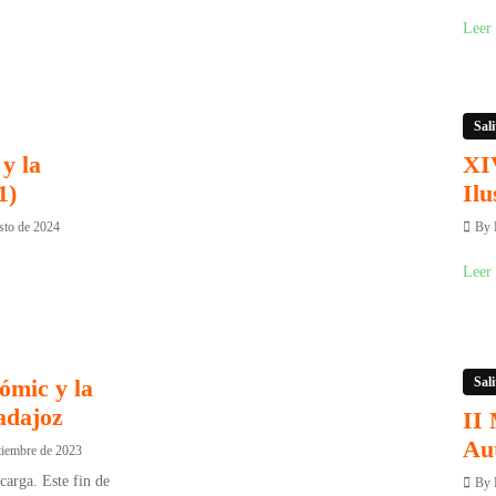
Leer
Sali
y la
XIV
1)
Ilu
sto de 2024
By
Leer
Sali
ómic y la
adajoz
II 
Au
tiembre de 2023
arga. Este fin de
By