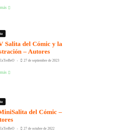
 más
ta
 Salita del Cómic y la
stración – Autores
ExTreBeO
27 de septiembre de 2023
 más
ta
MiniSalita del Cómic –
tores
ExTreBeO
27 de octubre de 2022