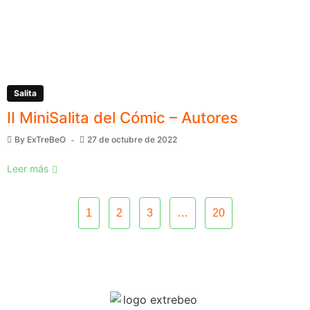
Salita
II MiniSalita del Cómic – Autores
By
ExTreBeO
27 de octubre de 2022
Leer más
1
2
3
…
20