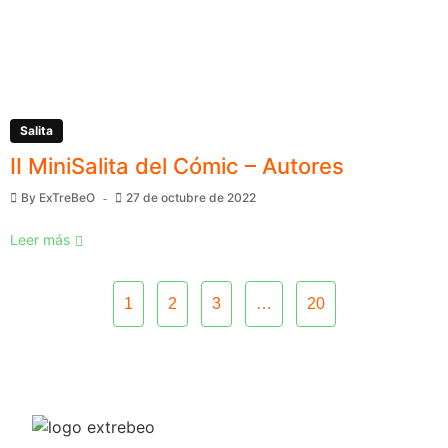
Salita
II MiniSalita del Cómic – Autores
By
ExTreBeO
27 de octubre de 2022
Leer más
1
2
3
…
20