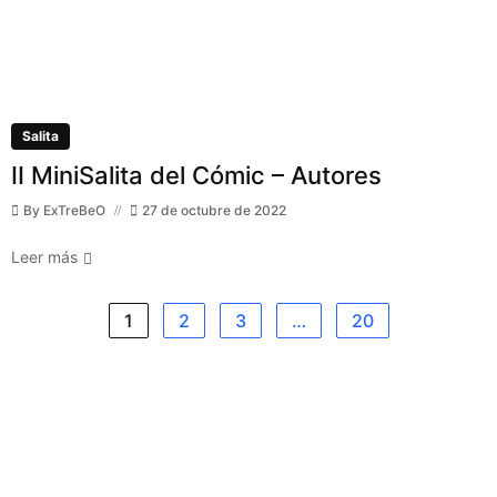
Salita
II MiniSalita del Cómic – Autores
By
ExTreBeO
27 de octubre de 2022
Leer más
1
2
3
…
20