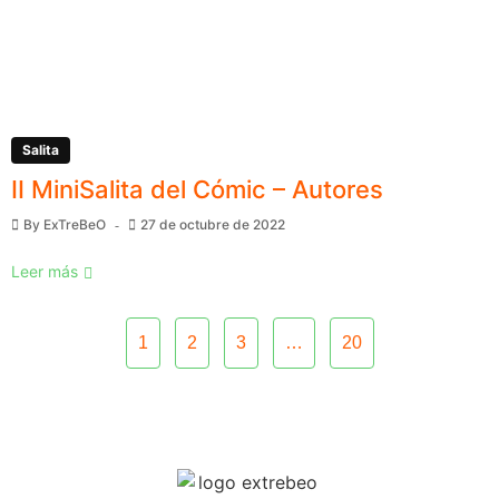
Salita
II MiniSalita del Cómic – Autores
By
ExTreBeO
27 de octubre de 2022
Leer más
1
2
3
…
20