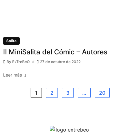
Salita
II MiniSalita del Cómic – Autores
By
ExTreBeO
27 de octubre de 2022
Leer más
1
2
3
…
20