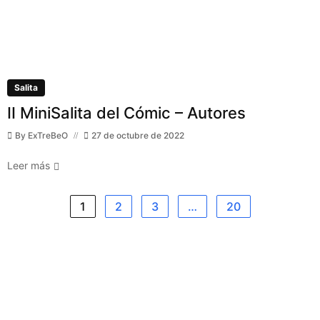
Salita
II MiniSalita del Cómic – Autores
By
ExTreBeO
27 de octubre de 2022
Leer más
1
2
3
…
20