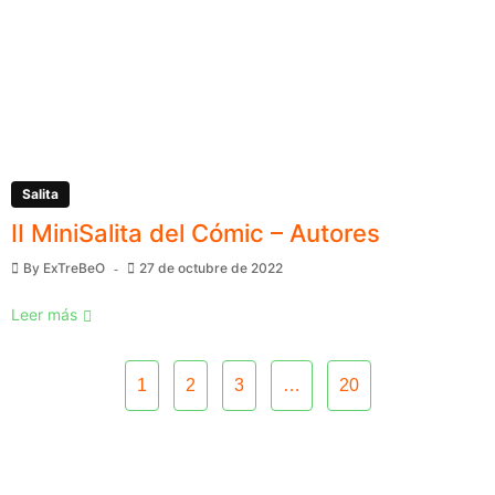
Salita
II MiniSalita del Cómic – Autores
By
ExTreBeO
27 de octubre de 2022
Leer más
1
2
3
…
20