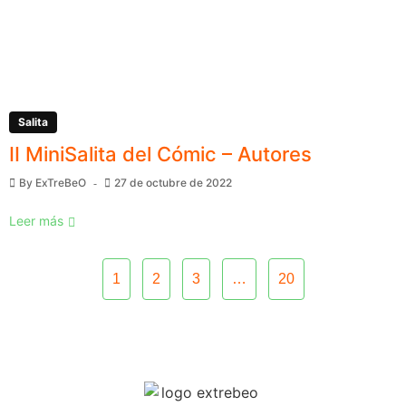
Salita
II MiniSalita del Cómic – Autores
By
ExTreBeO
27 de octubre de 2022
Leer más
1
2
3
…
20