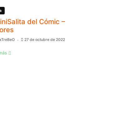
a
MiniSalita del Cómic –
ores
xTreBeO
27 de octubre de 2022
más