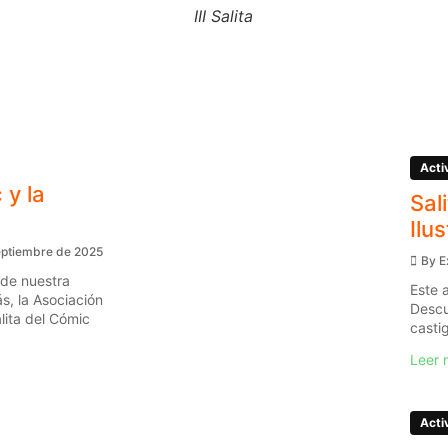
III Salita
Acti
 y la
Sal
Ilu
eptiembre de 2025
By
E
 de nuestra
Este 
s, la Asociación
Descu
ita del Cómic
casti
Leer 
Acti