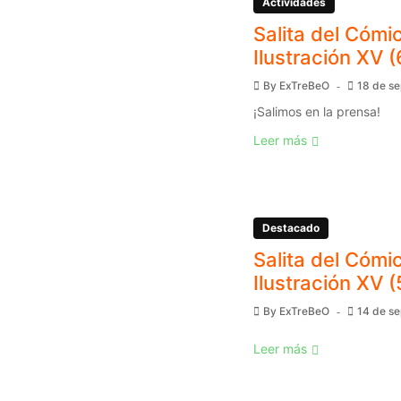
Actividades
Salita del Cómic
Ilustración XV (
By
ExTreBeO
18 de s
¡Salimos en la prensa!
Leer más
Destacado
Salita del Cómic
Ilustración XV (
By
ExTreBeO
14 de s
Leer más