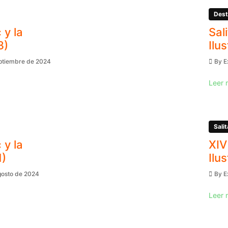
Dest
 y la
Sal
3)
Ilu
eptiembre de 2024
By
E
Leer 
Salit
 y la
XIV
1)
Ilu
gosto de 2024
By
E
Leer 