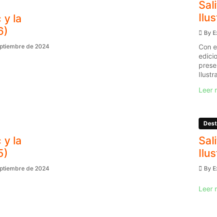
Sal
Ilu
 y la
6)
By
E
Con e
eptiembre de 2024
edici
prese
Ilustr
Leer 
Dest
 y la
Sal
5)
Ilu
eptiembre de 2024
By
E
Leer 