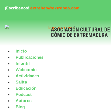
¡Escríbenos!
extrebeo@extrebeo.com
ASOCIACIÓN CULTURAL DE
CÓMIC DE EXTREMADURA
Inicio
Publicaciones
Infantil
Webcomic
Actividades
Salita
Educación
Podcast
Autores
Blog