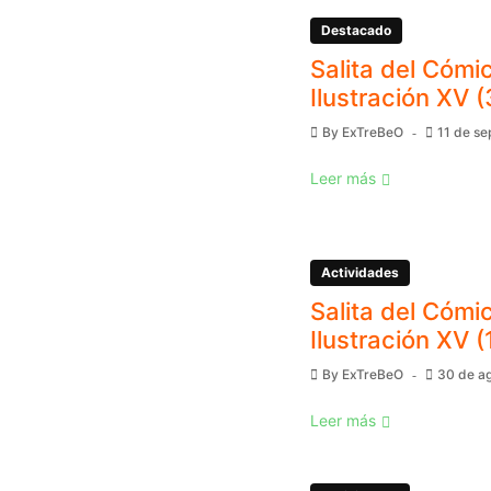
Destacado
Salita del Cómic
Ilustración XV (
By
ExTreBeO
11 de s
Leer más
Actividades
Salita del Cómic
Ilustración XV (
By
ExTreBeO
30 de a
Leer más