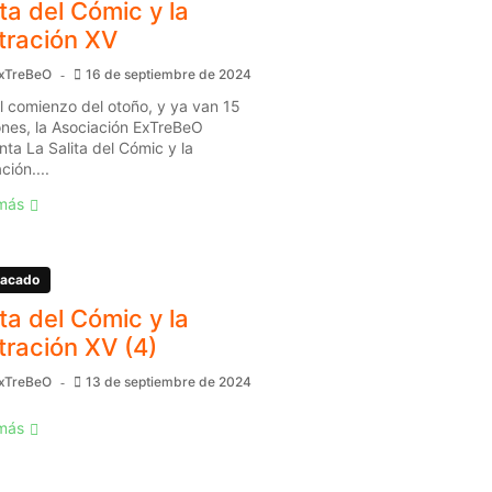
ita del Cómic y la
stración XV
xTreBeO
16 de septiembre de 2024
l comienzo del otoño, y ya van 15
ones, la Asociación ExTreBeO
nta La Salita del Cómic y la
ación....
más
acado
ita del Cómic y la
stración XV (4)
xTreBeO
13 de septiembre de 2024
más