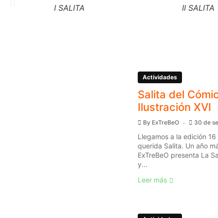
I SALITA
II SALITA
Actividades
Salita del Cómic
Ilustración XVI
By
ExTreBeO
30 de s
Llegamos a la edición 16
querida Salita. Un año má
ExTreBeO presenta La Sal
y...
Leer más