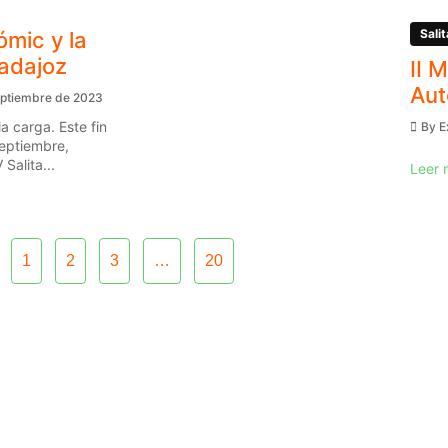
Salit
ómic y la
Badajoz
II 
Aut
eptiembre de 2023
a carga. Este fin
By
E
eptiembre,
Salita...
Leer 
1
2
3
…
20