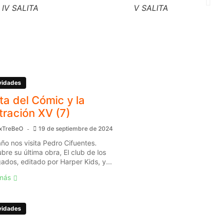
IV SALITA
V SALITA
vidades
ita del Cómic y la
stración XV (7)
xTreBeO
19 de septiembre de 2024
año nos visita Pedro Cifuentes.
bre su última obra, El club de los
gados, editado por Harper Kids, y...
más
vidades