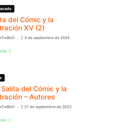
acado
ita del Cómic y la
stración XV (2)
xTreBeO
4 de septiembre de 2024
más
a
 Salita del Cómic y la
stración – Autores
xTreBeO
27 de septiembre de 2023
más