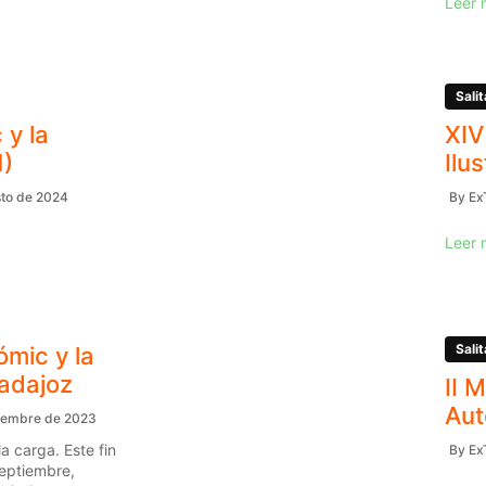
Leer 
Salit
 y la
XIV
1)
Ilu
to de 2024
By
Ex
Leer 
Salit
ómic y la
Badajoz
II 
Aut
iembre de 2023
a carga. Este fin
By
Ex
eptiembre,