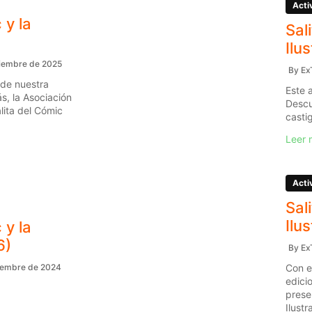
Acti
 y la
Sal
Ilu
iembre de 2025
By
Ex
 de nuestra
Este 
s, la Asociación
Descu
ita del Cómic
casti
Leer 
Acti
Sal
Ilu
 y la
6)
By
Ex
Con e
iembre de 2024
edici
prese
Ilustr