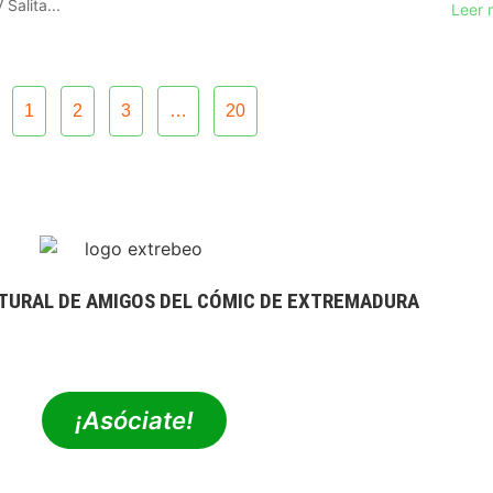
Salita...
Leer 
1
2
3
…
20
TURAL DE AMIGOS DEL CÓMIC DE EXTREMADURA
extrebeo@extrebeo.com
¡Asóciate!