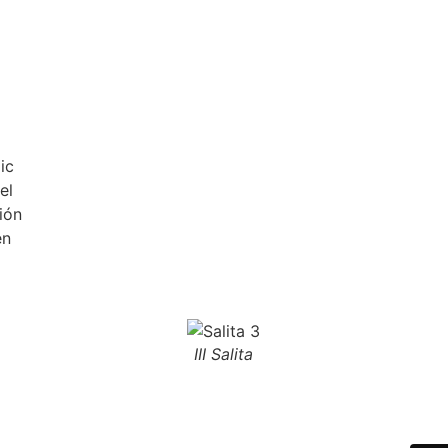
ic
el
ión
en
III Salita