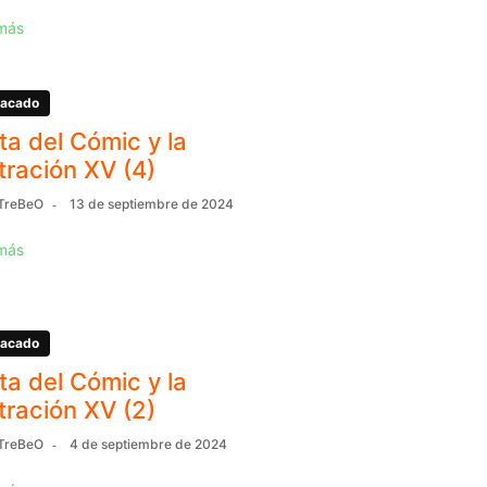
más
acado
ita del Cómic y la
stración XV (4)
TreBeO
13 de septiembre de 2024
más
acado
ita del Cómic y la
stración XV (2)
TreBeO
4 de septiembre de 2024