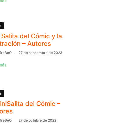
más
a
 Salita del Cómic y la
stración – Autores
TreBeO
27 de septiembre de 2023
más
a
MiniSalita del Cómic –
ores
TreBeO
27 de octubre de 2022