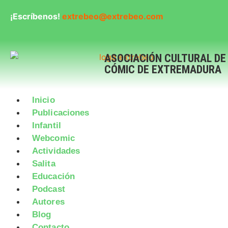
¡Escríbenos!
extrebeo@extrebeo.com
ASOCIACIÓN CULTURAL DE
CÓMIC DE EXTREMADURA
Inicio
Publicaciones
Infantil
Webcomic
Actividades
Salita
Educación
Podcast
Autores
Blog
Contacto