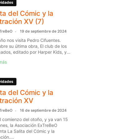
vidades
ita del Cómic y la
stración XV (7)
TreBeO
19 de septiembre de 2024
año nos visita Pedro Cifuentes.
bre su última obra, El club de los
gados, editado por Harper Kids, y...
más
vidades
ita del Cómic y la
stración XV
TreBeO
16 de septiembre de 2024
l comienzo del otoño, y ya van 15
ones, la Asociación ExTreBeO
nta La Salita del Cómic y la
ación....