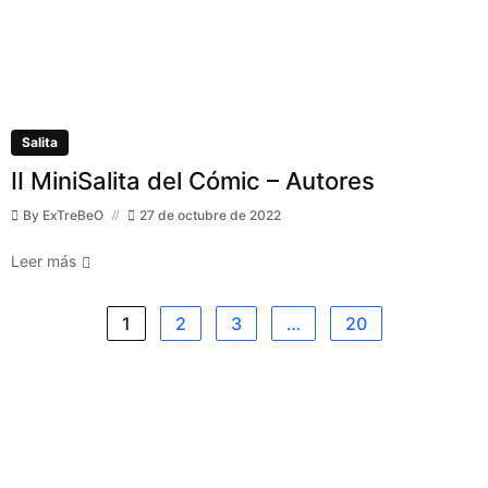
Salita
II MiniSalita del Cómic – Autores
By
ExTreBeO
27 de octubre de 2022
Leer más
1
2
3
…
20