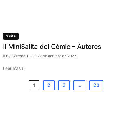
Salita
II MiniSalita del Cómic – Autores
By
ExTreBeO
27 de octubre de 2022
Leer más
1
2
3
…
20