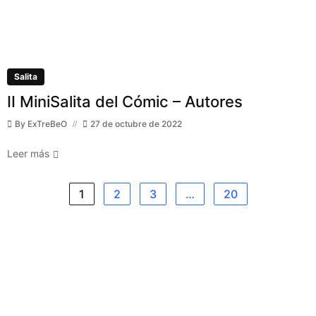
Salita
II MiniSalita del Cómic – Autores
By
ExTreBeO
27 de octubre de 2022
Leer más
1
2
3
…
20