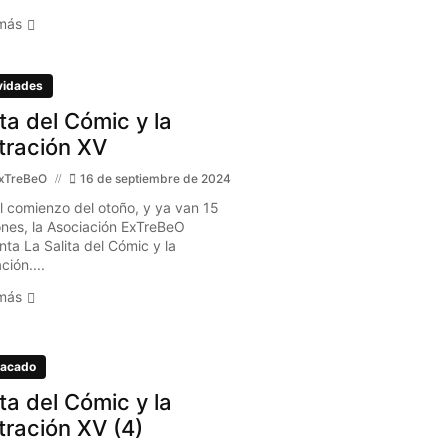
más
vidades
ita del Cómic y la
stración XV
xTreBeO
16 de septiembre de 2024
l comienzo del otoño, y ya van 15
ones, la Asociación ExTreBeO
nta La Salita del Cómic y la
ación....
más
acado
ita del Cómic y la
stración XV (4)