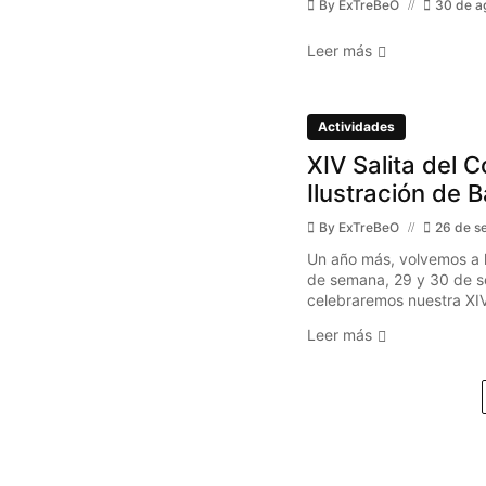
By
ExTreBeO
30 de a
Leer más
Actividades
XIV Salita del C
Ilustración de 
By
ExTreBeO
26 de s
Un año más, volvemos a l
de semana, 29 y 30 de s
celebraremos nuestra XIV 
Leer más