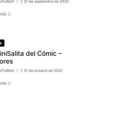
xTreBeO
27 de septiembre de 2023
más
a
MiniSalita del Cómic –
ores
xTreBeO
27 de octubre de 2022
más