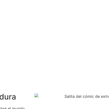
adura
obre el mundo