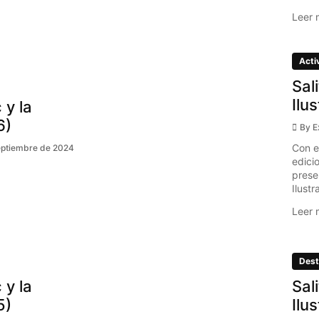
Leer 
Acti
Sal
Ilu
 y la
6)
By
E
Con e
eptiembre de 2024
edici
prese
Ilustr
Leer 
Dest
 y la
Sal
5)
Ilu