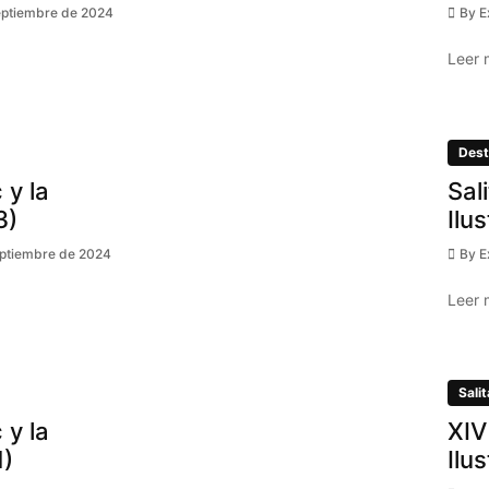
eptiembre de 2024
By
E
Leer 
Dest
 y la
Sal
3)
Ilu
eptiembre de 2024
By
E
Leer 
Salit
 y la
XIV
1)
Ilu