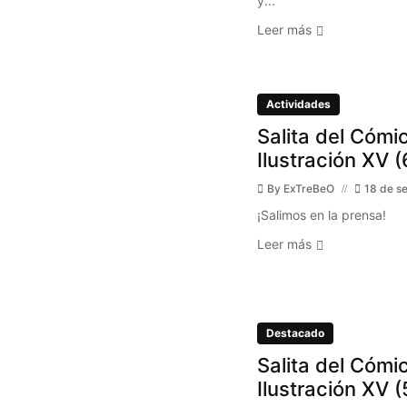
y...
Leer más
Actividades
Salita del Cómic
Ilustración XV (
By
ExTreBeO
18 de s
¡Salimos en la prensa!
Leer más
Destacado
Salita del Cómic
Ilustración XV (