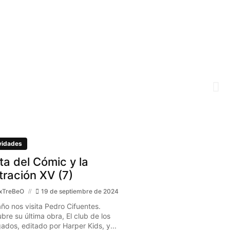
I
vidades
ita del Cómic y la
stración XV (7)
xTreBeO
19 de septiembre de 2024
año nos visita Pedro Cifuentes.
bre su última obra, El club de los
gados, editado por Harper Kids, y...