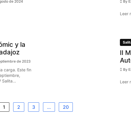
gosto de 2024
By
E
Leer 
Salit
ómic y la
Badajoz
II 
Aut
eptiembre de 2023
a carga. Este fin
By
E
eptiembre,
Salita...
Leer 
1
2
3
…
20