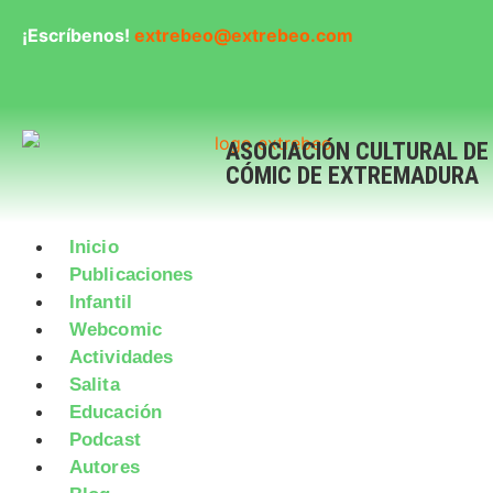
¡Escríbenos!
extrebeo@extrebeo.com
ASOCIACIÓN CULTURAL DE
CÓMIC DE EXTREMADURA
Inicio
Publicaciones
Infantil
Webcomic
Actividades
Salita
Educación
Podcast
Autores