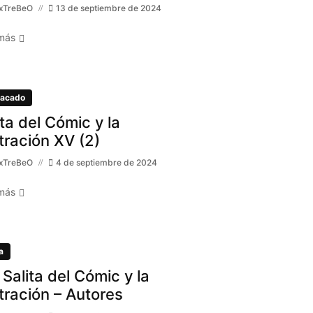
xTreBeO
13 de septiembre de 2024
más
acado
ita del Cómic y la
stración XV (2)
xTreBeO
4 de septiembre de 2024
más
a
 Salita del Cómic y la
stración – Autores