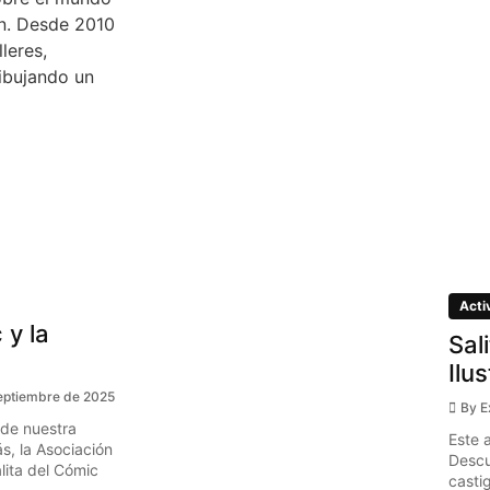
ón. Desde 2010
leres,
ibujando un
Acti
 y la
Sal
Ilu
eptiembre de 2025
By
E
 de nuestra
Este 
s, la Asociación
Descu
ita del Cómic
casti