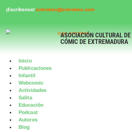
¡Escríbenos!
extrebeo@extrebeo.com
ASOCIACIÓN CULTURAL DE
CÓMIC DE EXTREMADURA
Inicio
Publicaciones
Infantil
Webcomic
Actividades
Salita
Educación
Podcast
Autores
Blog