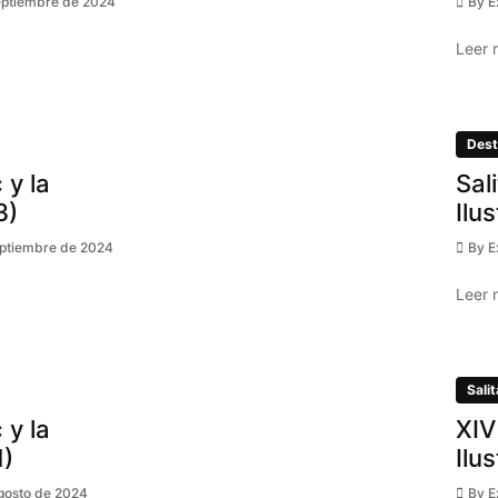
eptiembre de 2024
By
E
Leer 
Dest
 y la
Sal
3)
Ilu
eptiembre de 2024
By
E
Leer 
Salit
 y la
XIV
1)
Ilu
gosto de 2024
By
E