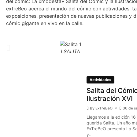
del cómic: La «modesta» Salita del Cómic y la Ilustraci
extreBeo acerca el mundo del cómic con actividades, tal
exposiciones, presentación de nuevas publicaciones y d
cómic gigante en vivo en la calle.
I SALITA
Actividades
Salita del Cómic
Ilustración XVI
By
ExTreBeO
30 de s
Llegamos a la edición 16
querida Salita. Un año má
ExTreBeO presenta La Sal
y...