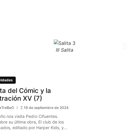
III Salita
vidades
ita del Cómic y la
stración XV (7)
xTreBeO
19 de septiembre de 2024
año nos visita Pedro Cifuentes.
bre su última obra, El club de los
gados, editado por Harper Kids, y...