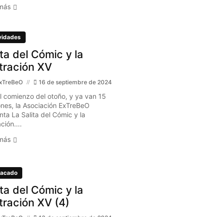
más
vidades
ita del Cómic y la
stración XV
xTreBeO
16 de septiembre de 2024
l comienzo del otoño, y ya van 15
ones, la Asociación ExTreBeO
nta La Salita del Cómic y la
ación....
más
acado
ita del Cómic y la
stración XV (4)