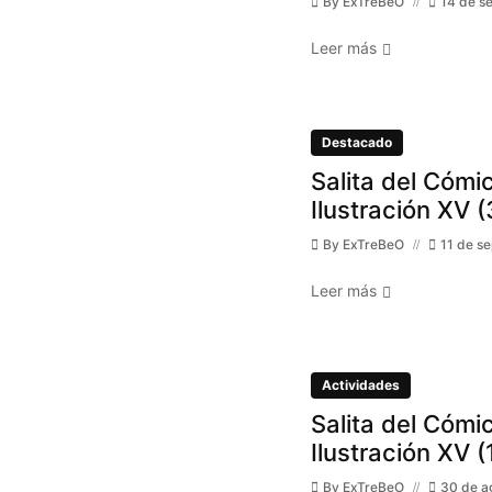
By
ExTreBeO
14 de s
Leer más
Destacado
Salita del Cómic
Ilustración XV (
By
ExTreBeO
11 de s
Leer más
Actividades
Salita del Cómic
Ilustración XV (
By
ExTreBeO
30 de a