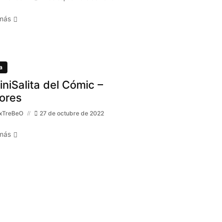
más
a
MiniSalita del Cómic –
ores
xTreBeO
27 de octubre de 2022
más