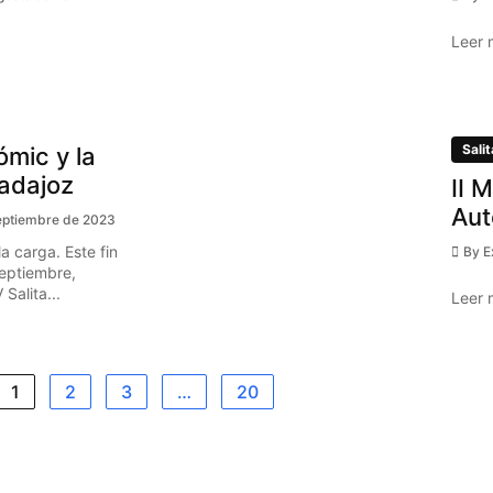
Leer 
Salit
ómic y la
Badajoz
II 
Aut
eptiembre de 2023
a carga. Este fin
By
E
eptiembre,
Salita...
Leer 
1
2
3
…
20