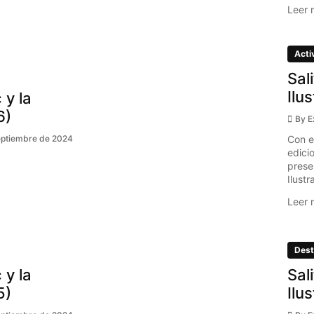
Leer 
Acti
Sal
Ilu
 y la
6)
By
E
Con e
eptiembre de 2024
edici
prese
Ilustr
Leer 
Dest
 y la
Sal
5)
Ilu