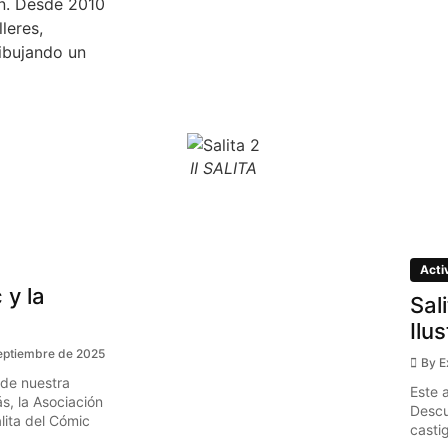
ón. Desde 2010
leres,
ibujando un
II SALITA
Acti
 y la
Sal
Ilu
eptiembre de 2025
By
E
 de nuestra
Este 
s, la Asociación
Descu
ita del Cómic
casti