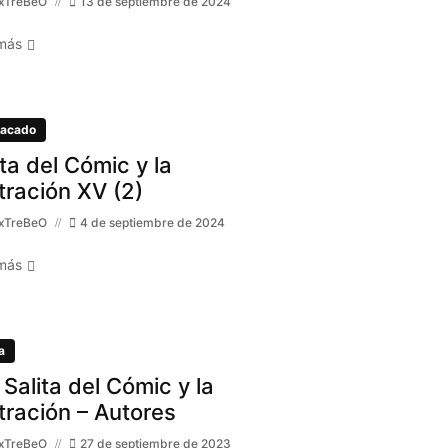
xTreBeO
13 de septiembre de 2024
más
acado
ita del Cómic y la
stración XV (2)
xTreBeO
4 de septiembre de 2024
más
a
 Salita del Cómic y la
stración – Autores
xTreBeO
27 de septiembre de 2023