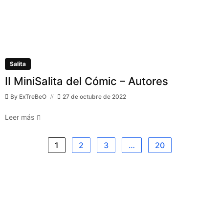
Salita
II MiniSalita del Cómic – Autores
By
ExTreBeO
27 de octubre de 2022
Leer más
1
2
3
…
20