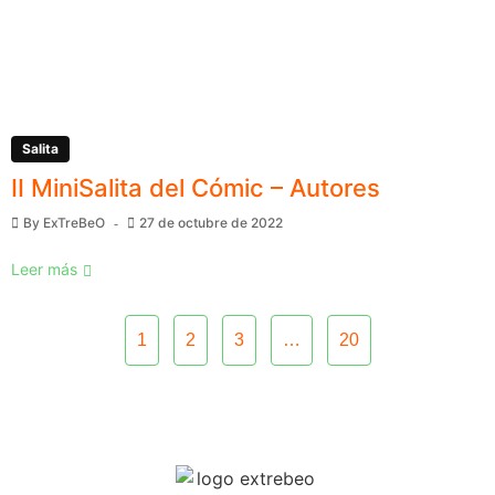
Salita
II MiniSalita del Cómic – Autores
By
ExTreBeO
27 de octubre de 2022
Leer más
1
2
3
…
20