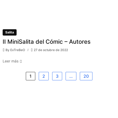
Salita
II MiniSalita del Cómic – Autores
By
ExTreBeO
27 de octubre de 2022
Leer más
1
2
3
…
20