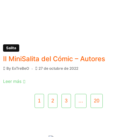
Salita
II MiniSalita del Cómic – Autores
By
ExTreBeO
27 de octubre de 2022
Leer más
1
2
3
…
20