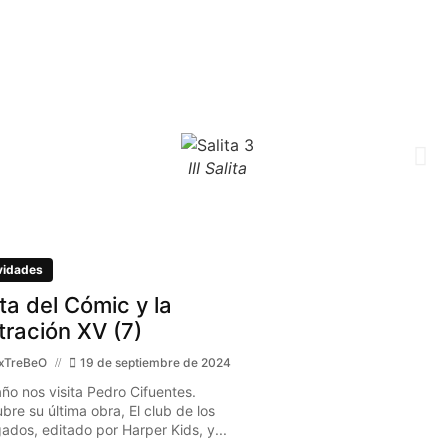
III Salita
vidades
ita del Cómic y la
stración XV (7)
xTreBeO
19 de septiembre de 2024
año nos visita Pedro Cifuentes.
bre su última obra, El club de los
gados, editado por Harper Kids, y...