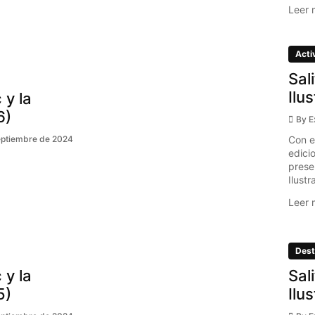
Leer 
Acti
Sal
Ilu
 y la
6)
By
E
Con e
eptiembre de 2024
edici
prese
Ilustr
Leer 
Dest
 y la
Sal
5)
Ilu