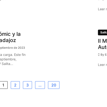
Leer 
Salit
ómic y la
Badajoz
II 
Aut
eptiembre de 2023
a carga. Este fin
By
E
eptiembre,
Salita...
Leer 
1
2
3
…
20