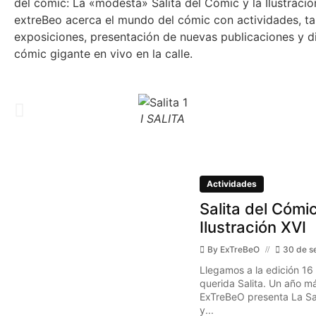
del cómic: La «modesta» Salita del Cómic y la Ilustraci
extreBeo acerca el mundo del cómic con actividades, tal
exposiciones, presentación de nuevas publicaciones y d
cómic gigante en vivo en la calle.
I SALITA
Actividades
Salita del Cómic
Ilustración XVI
By
ExTreBeO
30 de s
Llegamos a la edición 16
querida Salita. Un año má
ExTreBeO presenta La Sal
y...