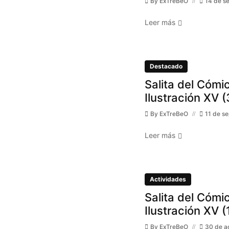
By
ExTreBeO
14 de s
Leer más
Destacado
Salita del Cómic
Ilustración XV (
By
ExTreBeO
11 de s
Leer más
Actividades
Salita del Cómic
Ilustración XV (
By
ExTreBeO
30 de a