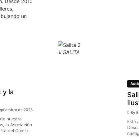
ón. Desde 2010
leres,
ibujando un
II SALITA
Acti
 y la
Sal
Ilu
eptiembre de 2025
By
E
 de nuestra
Este 
s, la Asociación
Descu
ita del Cómic
casti