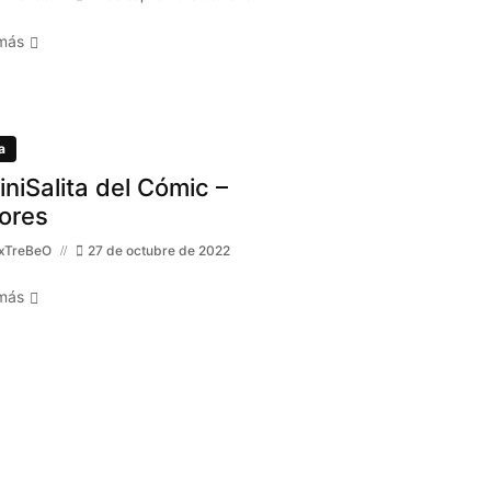
más
a
MiniSalita del Cómic –
ores
xTreBeO
27 de octubre de 2022
más