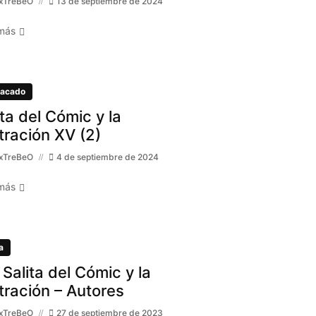
xTreBeO
13 de septiembre de 2024
más
acado
ita del Cómic y la
stración XV (2)
xTreBeO
4 de septiembre de 2024
más
a
 Salita del Cómic y la
stración – Autores
xTreBeO
27 de septiembre de 2023