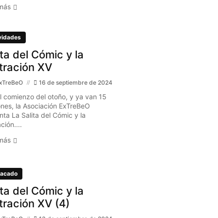
más
vidades
ita del Cómic y la
stración XV
xTreBeO
16 de septiembre de 2024
l comienzo del otoño, y ya van 15
ones, la Asociación ExTreBeO
nta La Salita del Cómic y la
ación....
más
acado
ita del Cómic y la
stración XV (4)