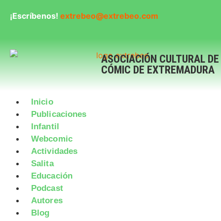
¡Escríbenos!
extrebeo@extrebeo.com
ASOCIACIÓN CULTURAL DE
CÓMIC DE EXTREMADURA
Inicio
Publicaciones
Infantil
Webcomic
Actividades
Salita
Educación
Podcast
Autores
Blog