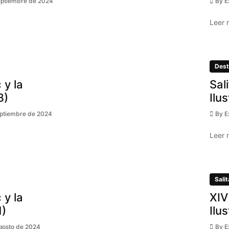
eptiembre de 2024
By
E
Leer 
Dest
 y la
Sal
3)
Ilu
eptiembre de 2024
By
E
Leer 
Salit
 y la
XIV
1)
Ilu
gosto de 2024
By
E