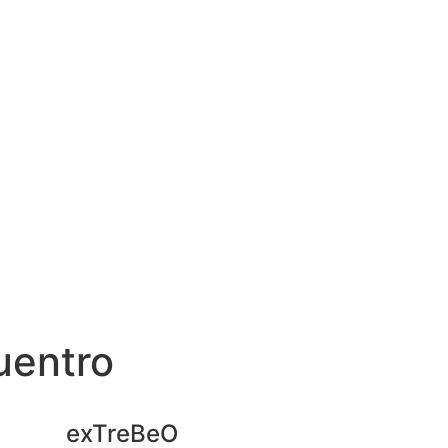
uentro
exTreBeO