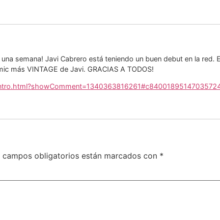
 una semana! Javi Cabrero está teniendo un buen debut en la red. 
 cómic más VINTAGE de Javi. GRACIAS A TODOS!
encuentro.html?showComment=1340363816261#c8400189514703572
 campos obligatorios están marcados con
*