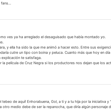
s fans…
omo ves ya ha arreglado el desaguisado que había montado yo.
as.
Clara, y ella ha sido la que me animó a hacer esto. Entre sus exigen
daría cutre un tipo con boina y peluca. Cuanto más que hoy en día 
explicación te satisfaga.
a película de Cruz Negra si los productores nos dejan que los acto
beo de aquí! Enhorabuena, Gol, a ti y a tu hija por la iniciativa y
o a otro medio debe de ser la repanocha, que diría algún personaje