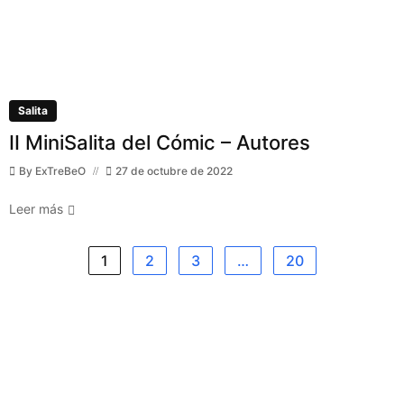
Salita
II MiniSalita del Cómic – Autores
By
ExTreBeO
27 de octubre de 2022
Leer más
1
2
3
…
20