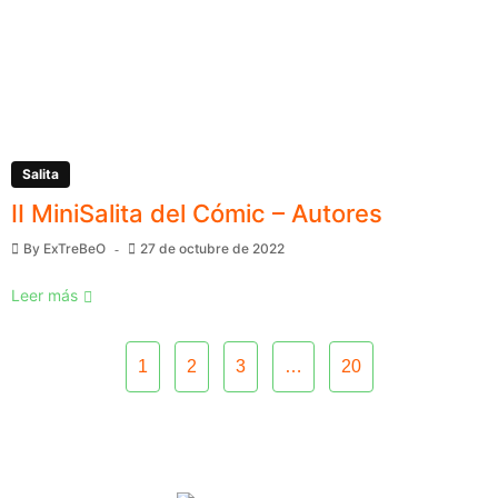
Salita
II MiniSalita del Cómic – Autores
By
ExTreBeO
27 de octubre de 2022
Leer más
1
2
3
…
20