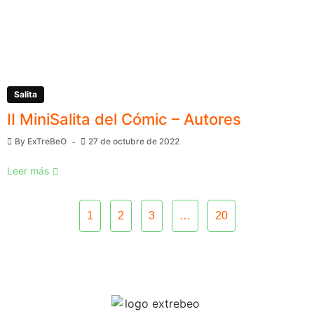
Salita
II MiniSalita del Cómic – Autores
By
ExTreBeO
27 de octubre de 2022
Leer más
1
2
3
…
20