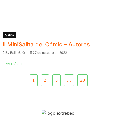
Salita
II MiniSalita del Cómic – Autores
By
ExTreBeO
27 de octubre de 2022
Leer más
1
2
3
…
20