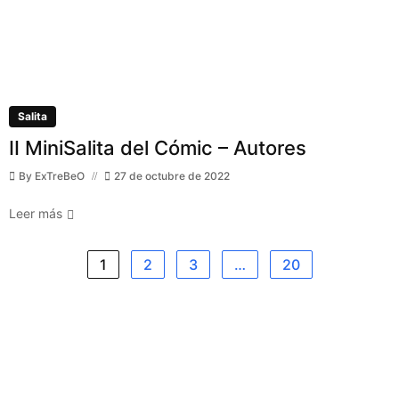
Salita
II MiniSalita del Cómic – Autores
By
ExTreBeO
27 de octubre de 2022
Leer más
1
2
3
…
20