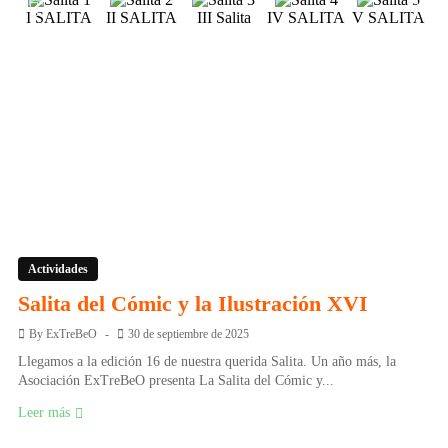
I SALITA
II SALITA
III Salita
IV SALITA
V SALITA
V
Actividades
Salita del Cómic y la Ilustración XVI
By
ExTreBeO
30 de septiembre de 2025
Llegamos a la edición 16 de nuestra querida Salita. Un año más, la
Asociación ExTreBeO presenta La Salita del Cómic y...
Leer más