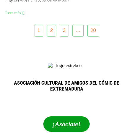
By
ExTreBeO
27 de octubre de 2022
Leer más
1
2
3
…
20
ASOCIACIÓN CULTURAL DE AMIGOS DEL CÓMIC DE
EXTREMADURA
extrebeo@extrebeo.com
¡Asóciate!